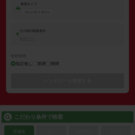
車両タイプ
コンパクトカー
その他の検索条件
指定なし
禁煙/喫煙
指定無し
禁煙
喫煙
レンタカーを検索する
こだわり条件で検索
店舗名
駅名
新幹線名
空港名