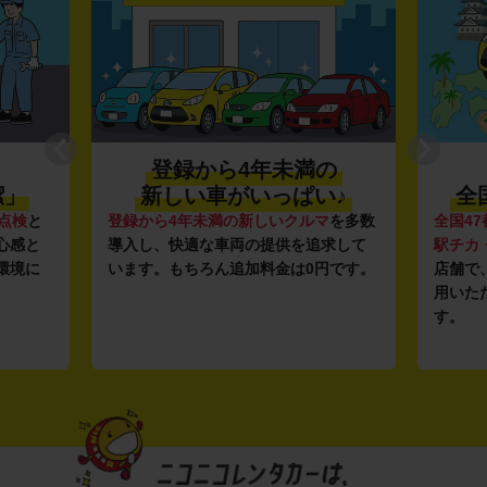
登録から4年未満の
潔」
新しい車がいっぱい♪
全
点検
と
登録から4年未満の新しいクルマ
を多数
全国47
心感と
導入し、快適な車両の提供を追求して
駅チカ
環境に
います。もちろん追加料金は0円です。
店舗で
用いた
す。