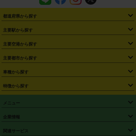
都道府県から探す
・
北海道
・
青森県
・
岩手県
・
宮城県
・
秋田県
・
山形県
主要駅から探す
・
福島県
・
東京都
・
神奈川県
・
埼玉県
・
千葉県
・
茨城県
・
札幌駅
・
仙台駅
・
新宿駅
・
池袋駅
・
渋谷駅
・
東京駅
主要空港から探す
・
栃木県
・
群馬県
・
山梨県
・
愛知県
・
静岡県
・
岐阜県
・
横浜駅
・
川崎駅
・
大宮駅
・
西船橋駅
・
柏駅
・
名古屋駅
・
新千歳空港
・
仙台空港
主要都市から探す
・
長野県
・
新潟県
・
富山県
・
石川県
・
福井県
・
大阪府
・
大阪駅
・
難波駅
・
三宮駅
・
京都駅
・
広島駅
・
博多駅
・
成田空港
・
羽田空港
・
兵庫県
・
京都府
・
滋賀県
・
和歌山県
・
奈良県
・
三重県
・
札幌市
・
仙台市
車種から探す
・
熊本駅
・
那覇空港駅
・
中部国際空港セントレア
・
関西国際空港
・
鳥取県
・
島根県
・
岡山県
・
広島県
・
山口県
・
徳島県
・
千葉市
・
さいたま市
・
軽自動車
・
コンパクトカー
・
ステーションワゴン・セダン
特徴から探す
・
大阪国際空港（伊丹空港）
・
神戸空港
・
香川県
・
愛媛県
・
高知県
・
福岡県
・
佐賀県
・
長崎県
・
横浜市
・
川崎市
・
ミニバン・ワンボックス
・
高級ミニバン・ワンボックス
・
SUV
・
岡山空港
・
徳島空港
・
ハイブリッド
・
宅配レンタカー
・
ETCカードレンタル
・
熊本県
・
大分県
・
宮崎県
・
鹿児島県
・
沖縄県
・
相模原市
・
新潟市
メニュー
・
軽トラック・商用バン
・
福岡空港
・
鹿児島空港
・
長期レンタル
・
深夜時間帯レンタル
・
免責補償プラス
・
静岡市
・
浜松市
・
・
トラック・バン
トップページ
・
はじめての方へ
・
ご利用案内
(タウンエースバン、ライトエースバン等)
企業情報
・
那覇空港
・
パーフェクト補償
・
スタッドレスタイヤ
・
直前予約
・
名古屋市
・
京都市
・
・
トラック・バン
ベストレート保証
・
予約から返却まで
・
・
店舗オリジナル
利用シーン別ガイ
(ハイエースバン・キャラバン等)
・
・
ニコパス(アプリ)
会社概要
・
ニュース
・
国際運転免許証
・
フランチャイズ募集
・
営業時間外返却サービス
・
個人情報保護
関連サービス
・
大阪市
・
堺市
ド