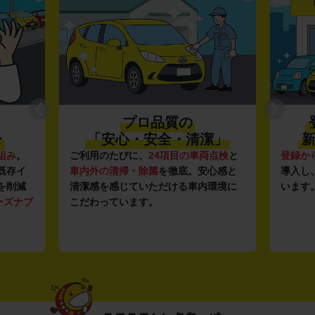
プロ品質の
〜
「安心・安全・清潔」
新
組み
。
ご利用のたびに、
24項目の車両点検
と
登録か
既存イ
車内外の清掃・除菌
を徹底。安心感と
導入し
を削減
清潔感を感じていただける車内環境に
います
ーズナブ
こだわっています。