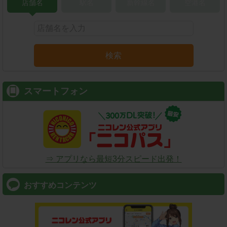
店舗名
駅名
新幹線名
空港名
検索
スマートフォン
⇒ アプリなら最短3分スピード出発！
おすすめコンテンツ