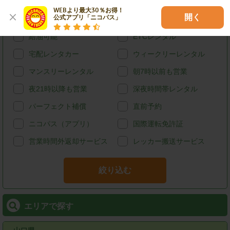
ハイブリッド
禁煙
WEBより最大30％お得！

開く
公式アプリ「ニコパス」
カード決済
スタッドレス
給油可能
ETCレンタル
宅配レンタカー
ウィークリーレンタル
マンスリーレンタル
朝7時以前も営業
夜21時以降も営業
深夜時間帯レンタル
パーフェクト補償
直前予約
ニコパス（アプリ）
国際運転免許証
営業時間外返却サービス
レッカー搬送サービス
絞り込む
エリアで探す