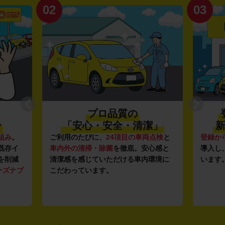
02
03
プロ品質の
〜
「安心・安全・清潔」
新
組み
。
ご利用のたびに、
24項目の車両点検
と
登録か
既存イ
車内外の清掃・除菌
を徹底。安心感と
導入し
を削減
清潔感を感じていただける車内環境に
います
ーズナブ
こだわっています。