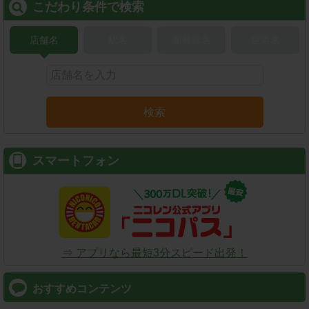
こだわり条件で検索
店舗名
駅名
新幹線名
空港名
検索
スマートフォン
⇒ アプリなら最短3分スピード出発！
おすすめコンテンツ