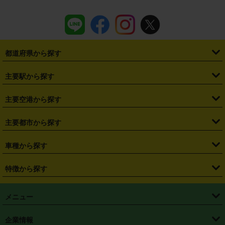
都道府県から探す
・
北海道
・
青森県
・
岩手県
・
宮城県
・
秋田県
・
山形県
主要駅から探す
・
福島県
・
東京都
・
神奈川県
・
埼玉県
・
千葉県
・
茨城県
・
札幌駅
・
仙台駅
・
新宿駅
・
池袋駅
・
渋谷駅
・
東京駅
主要空港から探す
・
栃木県
・
群馬県
・
山梨県
・
愛知県
・
静岡県
・
岐阜県
・
横浜駅
・
川崎駅
・
大宮駅
・
西船橋駅
・
柏駅
・
名古屋駅
・
新千歳空港
・
仙台空港
主要都市から探す
・
長野県
・
新潟県
・
富山県
・
石川県
・
福井県
・
大阪府
・
大阪駅
・
難波駅
・
三宮駅
・
京都駅
・
広島駅
・
博多駅
・
成田空港
・
羽田空港
・
兵庫県
・
京都府
・
滋賀県
・
和歌山県
・
奈良県
・
三重県
・
札幌市
・
仙台市
車種から探す
・
熊本駅
・
那覇空港駅
・
中部国際空港セントレア
・
関西国際空港
・
鳥取県
・
島根県
・
岡山県
・
広島県
・
山口県
・
徳島県
・
千葉市
・
さいたま市
・
軽自動車
・
コンパクトカー
・
ステーションワゴン・セダン
特徴から探す
・
大阪国際空港（伊丹空港）
・
神戸空港
・
香川県
・
愛媛県
・
高知県
・
福岡県
・
佐賀県
・
長崎県
・
横浜市
・
川崎市
・
ミニバン・ワンボックス
・
高級ミニバン・ワンボックス
・
SUV
・
岡山空港
・
徳島空港
・
ハイブリッド
・
宅配レンタカー
・
ETCカードレンタル
・
熊本県
・
大分県
・
宮崎県
・
鹿児島県
・
沖縄県
・
相模原市
・
新潟市
メニュー
・
軽トラック・商用バン
・
福岡空港
・
鹿児島空港
・
長期レンタル
・
深夜時間帯レンタル
・
免責補償プラス
・
静岡市
・
浜松市
・
・
トラック・バン
トップページ
・
はじめての方へ
・
ご利用案内
(タウンエースバン、ライトエースバン等)
企業情報
・
那覇空港
・
パーフェクト補償
・
スタッドレスタイヤ
・
直前予約