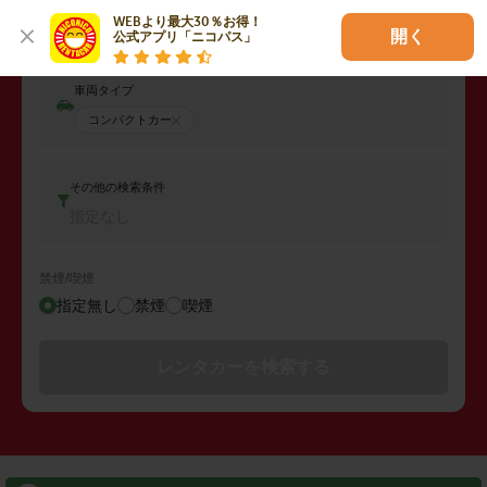
返却日時
WEBより最大30％お得！

2026年08月07日 (金)
11:00
開く
公式アプリ「ニコパス」
車両タイプ
コンパクトカー
その他の検索条件
指定なし
禁煙/喫煙
指定無し
禁煙
喫煙
レンタカーを検索する