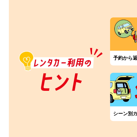
予約から
シーン別