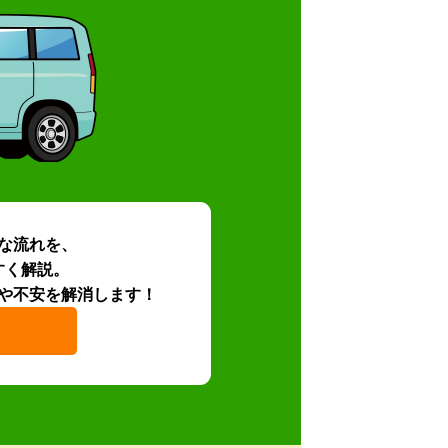
な流れを、
すく解説。
や不安を解消します！