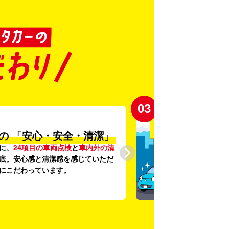
03
の
「安心・安全・清潔」
に、
24項目の車両点検
と
車内外の清
底。安心感と清潔感を感じていただ
にこだわっています。