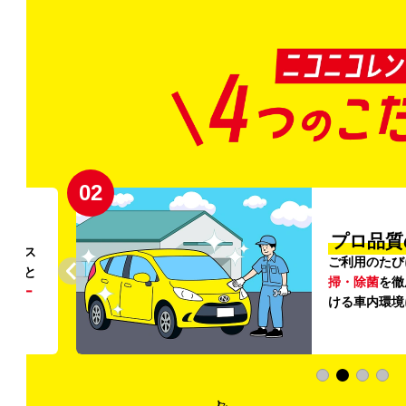
02
円〜
プロ品質
リンス
ご利用のたび
ること
掃・除菌
を徹
う
リー
ける車内環境