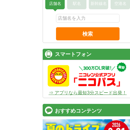
店舗名
駅名
新幹線名
空港名
検索
スマートフォン
⇒ アプリなら最短3分スピード出発！
おすすめコンテンツ