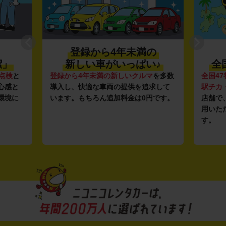
登録から4年未満の
潔」
新しい車がいっぱい♪
全
点検
と
登録から4年未満の新しいクルマ
を多数
全国47
心感と
導入し、快適な車両の提供を追求して
駅チカ
環境に
います。もちろん追加料金は0円です。
店舗で
用いた
す。