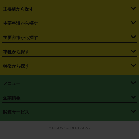
・
北海道
・
青森県
・
岩手県
・
宮城県
・
秋田県
・
山形県
主要駅から探す
・
福島県
・
東京都
・
神奈川県
・
埼玉県
・
千葉県
・
茨城県
・
札幌駅
・
仙台駅
・
新宿駅
・
池袋駅
・
渋谷駅
・
東京駅
主要空港から探す
・
栃木県
・
群馬県
・
山梨県
・
愛知県
・
静岡県
・
岐阜県
・
横浜駅
・
川崎駅
・
大宮駅
・
西船橋駅
・
柏駅
・
名古屋駅
・
新千歳空港
・
仙台空港
主要都市から探す
・
長野県
・
新潟県
・
富山県
・
石川県
・
福井県
・
大阪府
・
大阪駅
・
難波駅
・
三宮駅
・
京都駅
・
広島駅
・
博多駅
・
成田空港
・
羽田空港
・
兵庫県
・
京都府
・
滋賀県
・
和歌山県
・
奈良県
・
三重県
・
札幌市
・
仙台市
車種から探す
・
熊本駅
・
那覇空港駅
・
中部国際空港セントレア
・
関西国際空港
・
鳥取県
・
島根県
・
岡山県
・
広島県
・
山口県
・
徳島県
・
千葉市
・
さいたま市
・
軽自動車
・
コンパクトカー
・
ステーションワゴン・セダン
特徴から探す
・
大阪国際空港（伊丹空港）
・
神戸空港
・
香川県
・
愛媛県
・
高知県
・
福岡県
・
佐賀県
・
長崎県
・
横浜市
・
川崎市
・
ミニバン・ワンボックス
・
高級ミニバン・ワンボックス
・
SUV
・
岡山空港
・
徳島空港
・
ハイブリッド
・
宅配レンタカー
・
ETCカードレンタル
・
熊本県
・
大分県
・
宮崎県
・
鹿児島県
・
沖縄県
・
相模原市
・
新潟市
メニュー
・
軽トラック・商用バン
・
福岡空港
・
鹿児島空港
・
長期レンタル
・
深夜時間帯レンタル
・
免責補償プラス
・
静岡市
・
浜松市
・
・
トラック・バン
トップページ
・
はじめての方へ
・
ご利用案内
(タウンエースバン、ライトエースバン等)
企業情報
・
那覇空港
・
パーフェクト補償
・
スタッドレスタイヤ
・
直前予約
・
名古屋市
・
京都市
・
・
トラック・バン
ベストレート保証
・
予約から返却まで
・
・
店舗オリジナル
利用シーン別ガイ
(ハイエースバン・キャラバン等)
・
・
ニコパス(アプリ)
会社概要
・
ニュース
・
国際運転免許証
・
フランチャイズ募集
・
営業時間外返却サービス
・
個人情報保護
関連サービス
・
大阪市
・
堺市
ド
・
・
レッカー搬送サービス
カスタマーハラスメントに対する基本方針
・
神戸市
・
岡山市
・
・
車種・料金
カーリースなら「定額ニコノリパック」
・
店舗を探す
・
キャンペーン
© NICONICO RENT A CAR
・
特定商取引法に基づく表記
・
旅行業約款
・
広島市
・
北九州市
・
・
会員特典
超短期カーリースの「ニコリース」
・
選ばれる理由
・
安心・安全への取