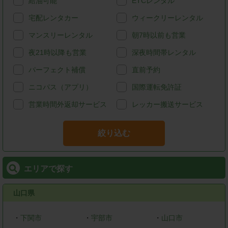
給油可能
ETCレンタル
宅配レンタカー
ウィークリーレンタル
マンスリーレンタル
朝7時以前も営業
夜21時以降も営業
深夜時間帯レンタル
パーフェクト補償
直前予約
ニコパス（アプリ）
国際運転免許証
営業時間外返却サービス
レッカー搬送サービス
絞り込む
エリアで探す
山口県
・
下関市
・
宇部市
・
山口市