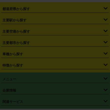
都道府県から探す
・
北海道
・
青森県
・
岩手県
・
宮城県
・
秋田県
・
山形県
主要駅から探す
・
福島県
・
東京都
・
神奈川県
・
埼玉県
・
千葉県
・
茨城県
・
札幌駅
・
仙台駅
・
新宿駅
・
池袋駅
・
渋谷駅
・
東京駅
主要空港から探す
・
栃木県
・
群馬県
・
山梨県
・
愛知県
・
静岡県
・
岐阜県
・
横浜駅
・
川崎駅
・
大宮駅
・
西船橋駅
・
柏駅
・
名古屋駅
・
新千歳空港
・
仙台空港
主要都市から探す
・
長野県
・
新潟県
・
富山県
・
石川県
・
福井県
・
大阪府
・
大阪駅
・
難波駅
・
三宮駅
・
京都駅
・
広島駅
・
博多駅
・
成田空港
・
羽田空港
・
兵庫県
・
京都府
・
滋賀県
・
和歌山県
・
奈良県
・
三重県
・
札幌市
・
仙台市
車種から探す
・
熊本駅
・
那覇空港駅
・
中部国際空港セントレア
・
関西国際空港
・
鳥取県
・
島根県
・
岡山県
・
広島県
・
山口県
・
徳島県
・
千葉市
・
さいたま市
・
軽自動車
・
コンパクトカー
・
ステーションワゴン・セダン
特徴から探す
・
大阪国際空港（伊丹空港）
・
神戸空港
・
香川県
・
愛媛県
・
高知県
・
福岡県
・
佐賀県
・
長崎県
・
横浜市
・
川崎市
・
ミニバン・ワンボックス
・
高級ミニバン・ワンボックス
・
SUV
・
岡山空港
・
徳島空港
・
ハイブリッド
・
宅配レンタカー
・
ETCカードレンタル
・
熊本県
・
大分県
・
宮崎県
・
鹿児島県
・
沖縄県
・
相模原市
・
新潟市
メニュー
・
軽トラック・商用バン
・
福岡空港
・
鹿児島空港
・
長期レンタル
・
深夜時間帯レンタル
・
免責補償プラス
・
静岡市
・
浜松市
・
・
トラック・バン
トップページ
・
はじめての方へ
・
ご利用案内
(タウンエースバン、ライトエースバン等)
企業情報
・
那覇空港
・
パーフェクト補償
・
スタッドレスタイヤ
・
直前予約
・
名古屋市
・
京都市
・
・
トラック・バン
ベストレート保証
・
予約から返却まで
・
・
店舗オリジナル
利用シーン別ガイ
(ハイエースバン・キャラバン等)
・
・
ニコパス(アプリ)
会社概要
・
ニュース
・
国際運転免許証
・
フランチャイズ募集
・
営業時間外返却サービス
・
個人情報保護
関連サービス
・
大阪市
・
堺市
ド
・
・
レッカー搬送サービス
カスタマーハラスメントに対する基本方針
・
神戸市
・
岡山市