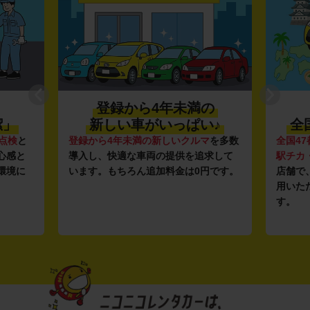
登録から4年未満の
潔」
新しい車がいっぱい♪
全
点検
と
登録から4年未満の新しいクルマ
を多数
全国47
心感と
導入し、快適な車両の提供を追求して
駅チカ
環境に
います。もちろん追加料金は0円です。
店舗で
用いた
す。