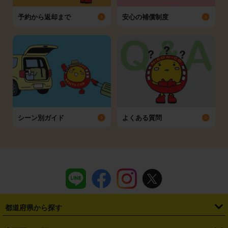
予約から返却まで
安心の補償制度
シーン別ガイド
よくある質問
都道府県から探す
・
北海道
・
青森県
・
岩手県
・
宮城県
・
秋田県
・
山形県