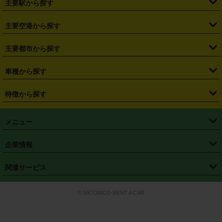
主要駅から探す
・
福島県
・
東京都
・
神奈川県
・
埼玉県
・
千葉県
・
茨城県
・
札幌駅
・
仙台駅
・
新宿駅
・
池袋駅
・
渋谷駅
・
東京駅
主要空港から探す
・
栃木県
・
群馬県
・
山梨県
・
愛知県
・
静岡県
・
岐阜県
・
横浜駅
・
川崎駅
・
大宮駅
・
西船橋駅
・
柏駅
・
名古屋駅
・
新千歳空港
・
仙台空港
主要都市から探す
・
長野県
・
新潟県
・
富山県
・
石川県
・
福井県
・
大阪府
・
大阪駅
・
難波駅
・
三宮駅
・
京都駅
・
広島駅
・
博多駅
・
成田空港
・
羽田空港
・
兵庫県
・
京都府
・
滋賀県
・
和歌山県
・
奈良県
・
三重県
・
札幌市
・
仙台市
車種から探す
・
熊本駅
・
那覇空港駅
・
中部国際空港セントレア
・
関西国際空港
・
鳥取県
・
島根県
・
岡山県
・
広島県
・
山口県
・
徳島県
・
千葉市
・
さいたま市
・
軽自動車
・
コンパクトカー
・
ステーションワゴン・セダン
特徴から探す
・
大阪国際空港（伊丹空港）
・
神戸空港
・
香川県
・
愛媛県
・
高知県
・
福岡県
・
佐賀県
・
長崎県
・
横浜市
・
川崎市
・
ミニバン・ワンボックス
・
高級ミニバン・ワンボックス
・
SUV
・
岡山空港
・
徳島空港
・
ハイブリッド
・
宅配レンタカー
・
ETCカードレンタル
・
熊本県
・
大分県
・
宮崎県
・
鹿児島県
・
沖縄県
・
相模原市
・
新潟市
メニュー
・
軽トラック・商用バン
・
福岡空港
・
鹿児島空港
・
長期レンタル
・
深夜時間帯レンタル
・
免責補償プラス
・
静岡市
・
浜松市
・
・
トラック・バン
トップページ
・
はじめての方へ
・
ご利用案内
(タウンエースバン、ライトエースバン等)
企業情報
・
那覇空港
・
パーフェクト補償
・
スタッドレスタイヤ
・
直前予約
・
名古屋市
・
京都市
・
・
トラック・バン
ベストレート保証
・
予約から返却まで
・
・
店舗オリジナル
利用シーン別ガイ
(ハイエースバン・キャラバン等)
・
・
ニコパス(アプリ)
会社概要
・
ニュース
・
国際運転免許証
・
フランチャイズ募集
・
営業時間外返却サービス
・
個人情報保護
関連サービス
・
大阪市
・
堺市
ド
・
・
レッカー搬送サービス
カスタマーハラスメントに対する基本方針
・
神戸市
・
岡山市
・
・
車種・料金
カーリースなら「定額ニコノリパック」
・
店舗を探す
・
キャンペーン
© NICONICO RENT A CAR
・
特定商取引法に基づく表記
・
旅行業約款
・
広島市
・
北九州市
・
・
会員特典
超短期カーリースの「ニコリース」
・
選ばれる理由
・
安心・安全への取
り組み
・
福岡市
・
熊本市