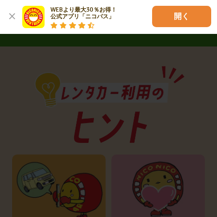
詳しく見る
WEBより最大30％お得！

開く
公式アプリ「ニコパス」