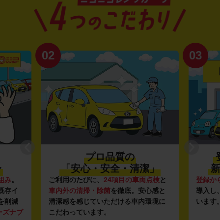
02
03
プロ品質の
〜
「安心・安全・清潔」
新
組み
。
ご利用のたびに、
24項目の車両点検
と
登録か
既存イ
車内外の清掃・除菌
を徹底。安心感と
導入し
を削減
清潔感を感じていただける車内環境に
います
ーズナブ
こだわっています。