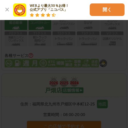
WEBより最大30％お得！

開く
公式アプリ「ニコパス」
保有車両クラス
各種サービス
戸畑店
住所：
福岡県北九州市戸畑区中本町12-25
地図
営業時間：
08:00-20:00
この店舗で予約する