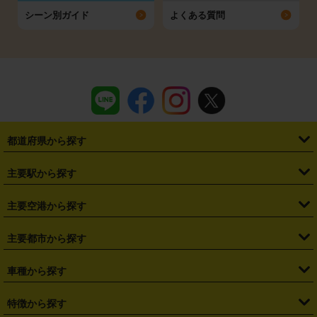
シーン別ガイド
よくある質問
都道府県から探す
・
北海道
・
青森県
・
岩手県
・
宮城県
・
秋田県
・
山形県
主要駅から探す
・
福島県
・
東京都
・
神奈川県
・
埼玉県
・
千葉県
・
茨城県
・
札幌駅
・
仙台駅
・
新宿駅
・
池袋駅
・
渋谷駅
・
東京駅
主要空港から探す
・
栃木県
・
群馬県
・
山梨県
・
愛知県
・
静岡県
・
岐阜県
・
横浜駅
・
川崎駅
・
大宮駅
・
西船橋駅
・
柏駅
・
名古屋駅
・
新千歳空港
・
仙台空港
主要都市から探す
・
長野県
・
新潟県
・
富山県
・
石川県
・
福井県
・
大阪府
・
大阪駅
・
難波駅
・
三宮駅
・
京都駅
・
広島駅
・
博多駅
・
成田空港
・
羽田空港
・
兵庫県
・
京都府
・
滋賀県
・
和歌山県
・
奈良県
・
三重県
・
札幌市
・
仙台市
車種から探す
・
熊本駅
・
那覇空港駅
・
中部国際空港セントレア
・
関西国際空港
・
鳥取県
・
島根県
・
岡山県
・
広島県
・
山口県
・
徳島県
・
千葉市
・
さいたま市
・
軽自動車
・
コンパクトカー
・
ステーションワゴン・セダン
特徴から探す
・
大阪国際空港（伊丹空港）
・
神戸空港
・
香川県
・
愛媛県
・
高知県
・
福岡県
・
佐賀県
・
長崎県
・
横浜市
・
川崎市