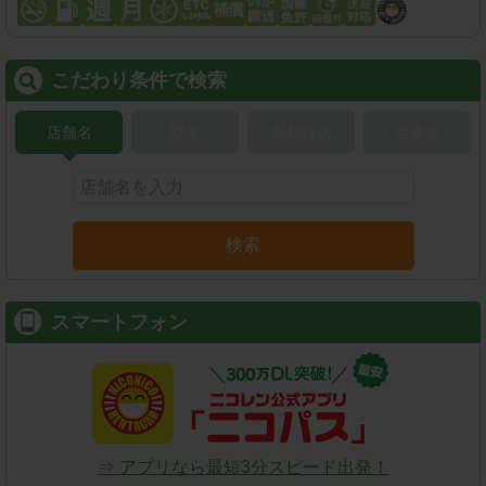
こだわり条件で検索
店舗名
駅名
新幹線名
空港名
検索
スマートフォン
⇒ アプリなら最短3分スピード出発！