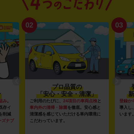
03
品質の
登録から4年未満の
安全・清潔」
新しい車がいっぱい♪
24項目の車両点検
と
登録から4年未満の新しいクルマ
を多数
菌
を徹底。安心感と
導入し、快適な車両の提供を追求して
ただける車内環境に
います。もちろん追加料金は0円です。
。