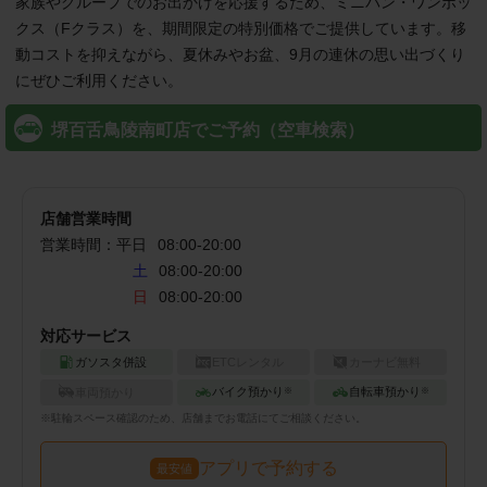
家族やグループでのお出かけを応援するため、ミニバン・ワンボッ
クス（Fクラス）を、期間限定の特別価格でご提供しています。移
動コストを抑えながら、夏休みやお盆、9月の連休の思い出づくり
堺百舌鳥陵南町店でご予約（空車検索）
店舗営業時間
営業時間：
平日
08:00
-
20:00
土
08:00-20:00
日
08:00-20:00
対応サービス
ガソスタ併設
ETCレンタル
カーナビ無料
バイク預かり
自転車預かり
車両預かり
※
※
※
駐輪
スペース確認のため、店舗までお電話にてご相談ください。
アプリで予約する
最安値