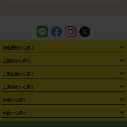
都道府県から探す
・
北海道
・
青森県
・
岩手県
・
宮城県
・
秋田県
・
山形県
主要駅から探す
・
福島県
・
東京都
・
神奈川県
・
埼玉県
・
千葉県
・
茨城県
・
札幌駅
・
仙台駅
・
新宿駅
・
池袋駅
・
渋谷駅
・
東京駅
主要空港から探す
・
栃木県
・
群馬県
・
山梨県
・
愛知県
・
静岡県
・
岐阜県
・
横浜駅
・
川崎駅
・
大宮駅
・
西船橋駅
・
柏駅
・
名古屋駅
・
新千歳空港
・
仙台空港
主要都市から探す
・
長野県
・
新潟県
・
富山県
・
石川県
・
福井県
・
大阪府
・
大阪駅
・
難波駅
・
三宮駅
・
京都駅
・
広島駅
・
博多駅
・
成田空港
・
羽田空港
・
兵庫県
・
京都府
・
滋賀県
・
和歌山県
・
奈良県
・
三重県
・
札幌市
・
仙台市
車種から探す
・
熊本駅
・
那覇空港駅
・
中部国際空港セントレア
・
関西国際空港
・
鳥取県
・
島根県
・
岡山県
・
広島県
・
山口県
・
徳島県
・
千葉市
・
さいたま市
・
軽自動車
・
コンパクトカー
・
ステーションワゴン・セダン
特徴から探す
・
大阪国際空港（伊丹空港）
・
神戸空港
・
香川県
・
愛媛県
・
高知県
・
福岡県
・
佐賀県
・
長崎県
・
横浜市
・
川崎市
・
ミニバン・ワンボックス
・
高級ミニバン・ワンボックス
・
SUV
・
岡山空港
・
徳島空港
・
ハイブリッド
・
宅配レンタカー
・
ETCカードレンタル
・
熊本県
・
大分県
・
宮崎県
・
鹿児島県
・
沖縄県
・
相模原市
・
新潟市