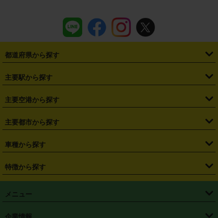
都道府県から探す
・
北海道
・
青森県
・
岩手県
・
宮城県
・
秋田県
・
山形県
主要駅から探す
・
福島県
・
東京都
・
神奈川県
・
埼玉県
・
千葉県
・
茨城県
・
札幌駅
・
仙台駅
・
新宿駅
・
池袋駅
・
渋谷駅
・
東京駅
主要空港から探す
・
栃木県
・
群馬県
・
山梨県
・
愛知県
・
静岡県
・
岐阜県
・
横浜駅
・
川崎駅
・
大宮駅
・
西船橋駅
・
柏駅
・
名古屋駅
・
新千歳空港
・
仙台空港
主要都市から探す
・
長野県
・
新潟県
・
富山県
・
石川県
・
福井県
・
大阪府
・
大阪駅
・
難波駅
・
三宮駅
・
京都駅
・
広島駅
・
博多駅
・
成田空港
・
羽田空港
・
兵庫県
・
京都府
・
滋賀県
・
和歌山県
・
奈良県
・
三重県
・
札幌市
・
仙台市
車種から探す
・
熊本駅
・
那覇空港駅
・
中部国際空港セントレア
・
関西国際空港
・
鳥取県
・
島根県
・
岡山県
・
広島県
・
山口県
・
徳島県
・
千葉市
・
さいたま市
・
軽自動車
・
コンパクトカー
・
ステーションワゴン・セダン
特徴から探す
・
大阪国際空港（伊丹空港）
・
神戸空港
・
香川県
・
愛媛県
・
高知県
・
福岡県
・
佐賀県
・
長崎県
・
横浜市
・
川崎市
・
ミニバン・ワンボックス
・
高級ミニバン・ワンボックス
・
SUV
・
岡山空港
・
徳島空港
・
ハイブリッド
・
宅配レンタカー
・
ETCカードレンタル
・
熊本県
・
大分県
・
宮崎県
・
鹿児島県
・
沖縄県
・
相模原市
・
新潟市
メニュー
・
軽トラック・商用バン
・
福岡空港
・
鹿児島空港
・
長期レンタル
・
深夜時間帯レンタル
・
免責補償プラス
・
静岡市
・
浜松市
・
・
トラック・バン
トップページ
・
はじめての方へ
・
ご利用案内
(タウンエースバン、ライトエースバン等)
企業情報
・
那覇空港
・
パーフェクト補償
・
スタッドレスタイヤ
・
直前予約