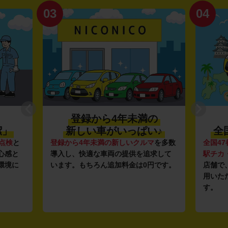
03
04
登録から4年未満の
潔」
新しい車がいっぱい♪
全
点検
と
登録から4年未満の新しいクルマ
を多数
全国47
心感と
導入し、快適な車両の提供を追求して
駅チカ
環境に
います。もちろん追加料金は0円です。
店舗で
用いた
す。