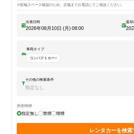
※
駐輪
スペース確認のため、店舗までお電話にてご相談ください。
出発日時
返却
2026年08月10日 (月)
08:00
20
車両タイプ
コンパクトカー
その他の検索条件
指定なし
禁煙/喫煙
指定無し
禁煙
喫煙
レンタカーを検索