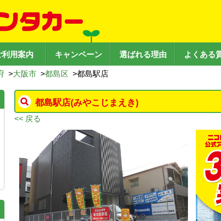
ご利用案内
キャンペーン
選ばれる理由
よくある
府
>
大阪市
>
都島区
>
都島駅店
都島駅店
(みやこじまえき)
<< 戻る