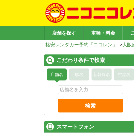
店舗を探す
車種・料金
格安レンタカー予約「ニコレン」
>
大阪
こだわり条件で検索
店舗名
駅名
新幹線名
空港名
検索
スマートフォン