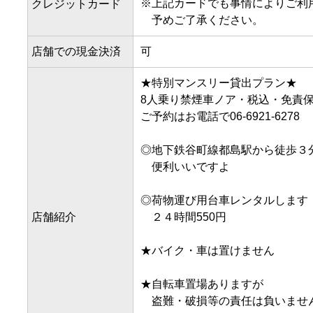
※
上記カードでも事情によりご利
クレジットカード
予めご了承ください。
店舗での現金決済
可
★特別マンスリー貸出プラン★

8人乗り禁煙車ノア・税込・免責保障込
ご予約はお電話で06-6921-6278 

◎地下鉄谷町線都島駅から徒歩３分
　便利いいですよ

◎荷物運び用台車レンタルします

店舗紹介
　２４時間550円

★バイク・車は置けません

★自転車置場ありますが

　盗難・破損等の責任は負いません