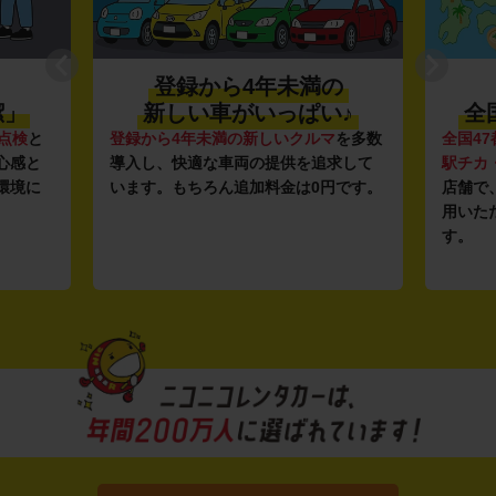
登録から4年未満の
潔」
新しい車がいっぱい♪
全
点検
と
登録から4年未満の新しいクルマ
を多数
全国47
心感と
導入し、快適な車両の提供を追求して
駅チカ
環境に
います。もちろん追加料金は0円です。
店舗で
用いた
す。