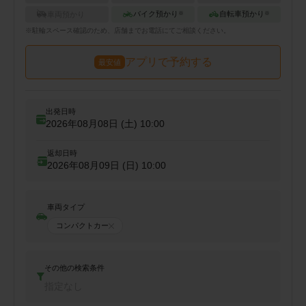
バイク預かり
自転車預かり
車両預かり
※
※
※
駐輪
スペース確認のため、店舗までお電話にてご相談ください。
アプリで予約する
最安値
出発日時
2026年08月08日 (土)
10:00
返却日時
2026年08月09日 (日)
10:00
車両タイプ
コンパクトカー
その他の検索条件
指定なし