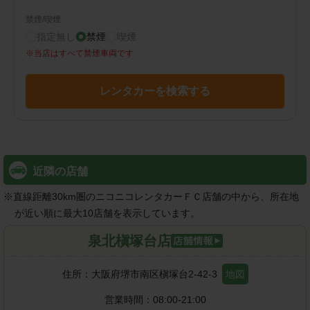
禁煙/喫煙
指定無し
禁煙
喫煙
※
当店はすべて禁煙車両です
レンタカーを検索する
近隣の店舗
※
直線距離30km圏のニコニコレンタカーＦＣ店舗の中から、所在地
が近い順に最大10店舗を表示しています。
泉北槇塚台店
住所：
大阪府堺市南区槇塚台2-42-3
地図
営業時間：
08:00-21:00