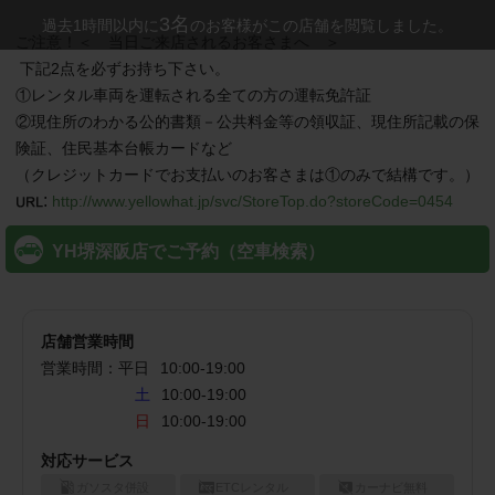
3
名
過去1時間以内に
のお客様がこの店舗を閲覧しました。
ご注意！＜　当日ご来店されるお客さまへ　＞

 下記2点を必ずお持ち下さい。

①レンタル車両を運転される全ての方の運転免許証

②現住所のわかる公的書類－公共料金等の領収証、現住所記載の保
険証、住民基本台帳カードなど

（クレジットカードでお支払いのお客さまは①のみで結構です。）
:
http://www.yellowhat.jp/svc/StoreTop.do?storeCode=0454
YH堺深阪店でご予約（空車検索）
店舗営業時間
営業時間：
平日
10:00
-
19:00
土
10:00-19:00
日
10:00-19:00
対応サービス
ガソスタ併設
ETCレンタル
カーナビ無料