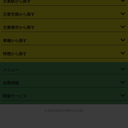
主要駅から探す
・
福島県
・
東京都
・
神奈川県
・
埼玉県
・
千葉県
・
茨城県
・
札幌駅
・
仙台駅
・
新宿駅
・
池袋駅
・
渋谷駅
・
東京駅
主要空港から探す
・
栃木県
・
群馬県
・
山梨県
・
愛知県
・
静岡県
・
岐阜県
・
横浜駅
・
川崎駅
・
大宮駅
・
西船橋駅
・
柏駅
・
名古屋駅
・
新千歳空港
・
仙台空港
主要都市から探す
・
長野県
・
新潟県
・
富山県
・
石川県
・
福井県
・
大阪府
・
大阪駅
・
難波駅
・
三宮駅
・
京都駅
・
広島駅
・
博多駅
・
成田空港
・
羽田空港
・
兵庫県
・
京都府
・
滋賀県
・
和歌山県
・
奈良県
・
三重県
・
札幌市
・
仙台市
車種から探す
・
熊本駅
・
那覇空港駅
・
中部国際空港セントレア
・
関西国際空港
・
鳥取県
・
島根県
・
岡山県
・
広島県
・
山口県
・
徳島県
・
千葉市
・
さいたま市
・
軽自動車
・
コンパクトカー
・
ステーションワゴン・セダン
特徴から探す
・
大阪国際空港（伊丹空港）
・
神戸空港
・
香川県
・
愛媛県
・
高知県
・
福岡県
・
佐賀県
・
長崎県
・
横浜市
・
川崎市
・
ミニバン・ワンボックス
・
高級ミニバン・ワンボックス
・
SUV
・
岡山空港
・
徳島空港
・
ハイブリッド
・
宅配レンタカー
・
ETCカードレンタル
・
熊本県
・
大分県
・
宮崎県
・
鹿児島県
・
沖縄県
・
相模原市
・
新潟市
メニュー
・
軽トラック・商用バン
・
福岡空港
・
鹿児島空港
・
長期レンタル
・
深夜時間帯レンタル
・
免責補償プラス
・
静岡市
・
浜松市
・
・
トラック・バン
トップページ
・
はじめての方へ
・
ご利用案内
(タウンエースバン、ライトエースバン等)
企業情報
・
那覇空港
・
パーフェクト補償
・
スタッドレスタイヤ
・
直前予約
・
名古屋市
・
京都市
・
・
トラック・バン
ベストレート保証
・
予約から返却まで
・
・
店舗オリジナル
利用シーン別ガイ
(ハイエースバン・キャラバン等)
・
・
ニコパス(アプリ)
会社概要
・
ニュース
・
国際運転免許証
・
フランチャイズ募集
・
営業時間外返却サービス
・
個人情報保護
関連サービス
・
大阪市
・
堺市
ド
・
・
レッカー搬送サービス
カスタマーハラスメントに対する基本方針
・
神戸市
・
岡山市
・
・
車種・料金
カーリースなら「定額ニコノリパック」
・
店舗を探す
・
キャンペーン
© NICONICO RENT A CAR
・
特定商取引法に基づく表記
・
旅行業約款
・
広島市
・
北九州市
・
・
会員特典
超短期カーリースの「ニコリース」
・
選ばれる理由
・
安心・安全への取
り組み
・
福岡市
・
熊本市