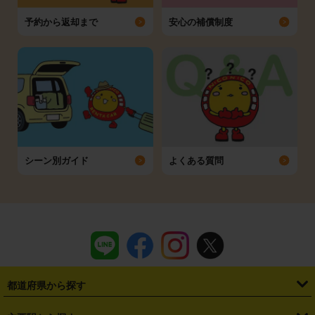
予約から返却まで
安心の補償制度
シーン別ガイド
よくある質問
都道府県から探す
・
北海道
・
青森県
・
岩手県
・
宮城県
・
秋田県
・
山形県