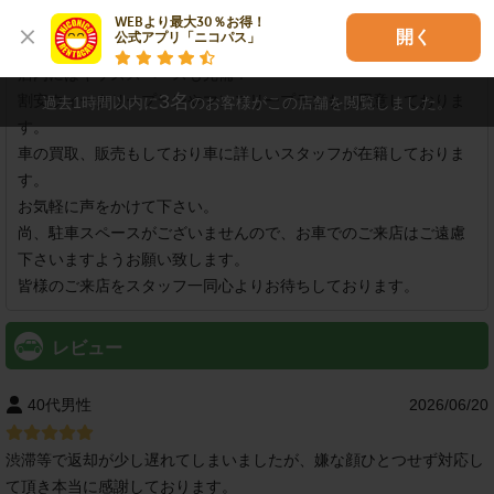
店舗紹介
WEBより最大30％お得！

開く
公式アプリ「ニコパス」
キティちゃんが目印のユーポスです。

店内にはキッズスペースも完備！

3
名
割安ウィークリープランやマンスリープランもご用意しておりま
過去1時間以内に
のお客様がこの店舗を閲覧しました。
す。

車の買取、販売もしており車に詳しいスタッフが在籍しておりま
す。

お気軽に声をかけて下さい。

尚、駐車スペースがございませんので、お車でのご来店はご遠慮
下さいますようお願い致します。

皆様のご来店をスタッフ一同心よりお待ちしております。
レビュー
40代男性
2026/06/20
渋滞等で返却が少し遅れてしまいましたが、嫌な顔ひとつせず対応し
て頂き本当に感謝しております。