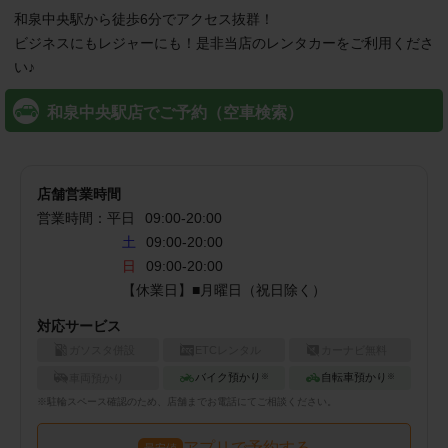
和泉中央駅から徒歩6分でアクセス抜群！

ビジネスにもレジャーにも！是非当店のレンタカーをご利用くださ
い♪
和泉中央駅店でご予約（空車検索）
店舗営業時間
営業時間：
平日
09:00
-
20:00
土
09:00-20:00
日
09:00-20:00
【休業日】■月曜日（祝日除く）
対応サービス
ガソスタ併設
ETCレンタル
カーナビ無料
バイク預かり
自転車預かり
車両預かり
※
※
※
駐輪
スペース確認のため、店舗までお電話にてご相談ください。
アプリで予約する
最安値