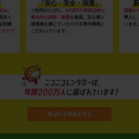
・安全・清潔」
新しい車がいっぱい♪
、
24項目の車両点検
と
登録から4年未満の新しいクルマ
を多数
除菌
を徹底。安心感と
導入し、快適な車両の提供を追求して
いただける車内環境に
います。もちろん追加料金は0円です。
す。
選ばれる理由を見る