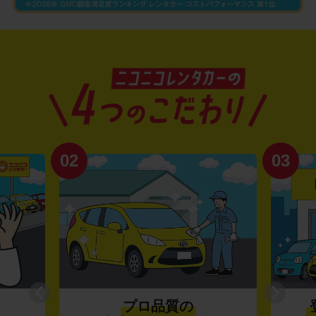
03
ロ品質の
登録から4年未満の