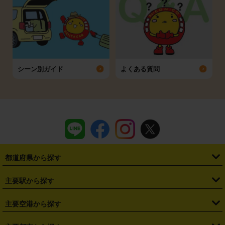
シーン別ガイド
よくある質問
都道府県から探す
・
北海道
・
青森県
・
岩手県
・
宮城県
・
秋田県
・
山形県
主要駅から探す
・
福島県
・
東京都
・
神奈川県
・
埼玉県
・
千葉県
・
茨城県
・
札幌駅
・
仙台駅
・
新宿駅
・
池袋駅
・
渋谷駅
・
東京駅
主要空港から探す
・
栃木県
・
群馬県
・
山梨県
・
愛知県
・
静岡県
・
岐阜県
・
横浜駅
・
川崎駅
・
大宮駅
・
西船橋駅
・
柏駅
・
名古屋駅
・
新千歳空港
・
仙台空港