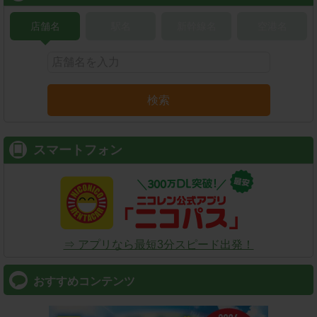
店舗名
駅名
新幹線名
空港名
検索
スマートフォン
⇒ アプリなら最短3分スピード出発！
おすすめコンテンツ