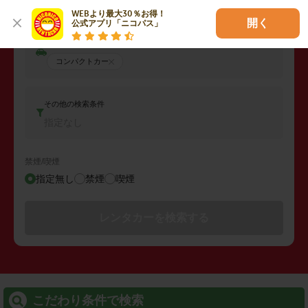
2026年08月07日 (金)
15:00
WEBより最大30％お得！

開く
公式アプリ「ニコパス」
車両タイプ
コンパクトカー
その他の検索条件
指定なし
禁煙/喫煙
指定無し
禁煙
喫煙
レンタカーを検索する
こだわり条件で検索