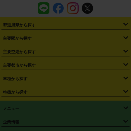
都道府県から探す
・
北海道
・
青森県
・
岩手県
・
宮城県
・
秋田県
・
山形県
主要駅から探す
・
福島県
・
東京都
・
神奈川県
・
埼玉県
・
千葉県
・
茨城県
・
札幌駅
・
仙台駅
・
新宿駅
・
池袋駅
・
渋谷駅
・
東京駅
主要空港から探す
・
栃木県
・
群馬県
・
山梨県
・
愛知県
・
静岡県
・
岐阜県
・
横浜駅
・
川崎駅
・
大宮駅
・
西船橋駅
・
柏駅
・
名古屋駅
・
新千歳空港
・
仙台空港
主要都市から探す
・
長野県
・
新潟県
・
富山県
・
石川県
・
福井県
・
大阪府
・
大阪駅
・
難波駅
・
三宮駅
・
京都駅
・
広島駅
・
博多駅
・
成田空港
・
羽田空港
・
兵庫県
・
京都府
・
滋賀県
・
和歌山県
・
奈良県
・
三重県
・
札幌市
・
仙台市
車種から探す
・
熊本駅
・
那覇空港駅
・
中部国際空港セントレア
・
関西国際空港
・
鳥取県
・
島根県
・
岡山県
・
広島県
・
山口県
・
徳島県
・
千葉市
・
さいたま市
・
軽自動車
・
コンパクトカー
・
ステーションワゴン・セダン
特徴から探す
・
大阪国際空港（伊丹空港）
・
神戸空港
・
香川県
・
愛媛県
・
高知県
・
福岡県
・
佐賀県
・
長崎県
・
横浜市
・
川崎市
・
ミニバン・ワンボックス
・
高級ミニバン・ワンボックス
・
SUV
・
岡山空港
・
徳島空港
・
ハイブリッド
・
宅配レンタカー
・
ETCカードレンタル
・
熊本県
・
大分県
・
宮崎県
・
鹿児島県
・
沖縄県
・
相模原市
・
新潟市
メニュー
・
軽トラック・商用バン
・
福岡空港
・
鹿児島空港
・
長期レンタル
・
深夜時間帯レンタル
・
免責補償プラス
・
静岡市
・
浜松市
・
・
トラック・バン
トップページ
・
はじめての方へ
・
ご利用案内
(タウンエースバン、ライトエースバン等)
企業情報
・
那覇空港
・
パーフェクト補償
・
スタッドレスタイヤ
・
直前予約
・
名古屋市
・
京都市
・
・
トラック・バン
ベストレート保証
・
予約から返却まで
・
・
店舗オリジナル
利用シーン別ガイ
(ハイエースバン・キャラバン等)