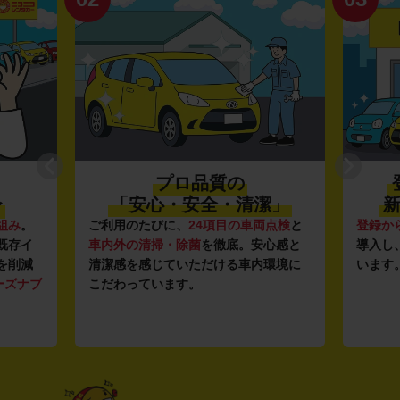
プロ品質の
〜
「安心・安全・清潔」
新
組み
。
ご利用のたびに、
24項目の車両点検
と
登録か
既存イ
車内外の清掃・除菌
を徹底。安心感と
導入し
を削減
清潔感を感じていただける車内環境に
います
ーズナブ
こだわっています。