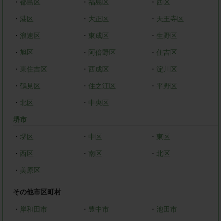
・
都島区
・
福島区
・
西区
・
港区
・
大正区
・
天王寺区
・
浪速区
・
東成区
・
生野区
・
旭区
・
阿倍野区
・
住吉区
・
東住吉区
・
西成区
・
淀川区
・
鶴見区
・
住之江区
・
平野区
・
北区
・
中央区
堺市
・
堺区
・
中区
・
東区
・
西区
・
南区
・
北区
・
美原区
その他市区町村
・
岸和田市
・
豊中市
・
池田市