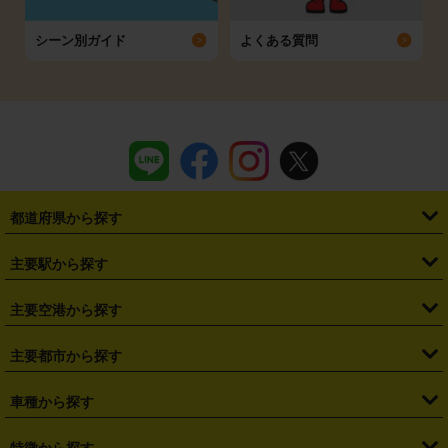
シーン別ガイド
よくある質問
都道府県から探す
・
北海道
・
青森県
・
岩手県
・
宮城県
・
秋田県
・
山形県
主要駅から探す
・
福島県
・
東京都
・
神奈川県
・
埼玉県
・
千葉県
・
茨城県
・
札幌駅
・
仙台駅
・
新宿駅
・
池袋駅
・
渋谷駅
・
東京駅
主要空港から探す
・
栃木県
・
群馬県
・
山梨県
・
愛知県
・
静岡県
・
岐阜県
・
横浜駅
・
川崎駅
・
大宮駅
・
西船橋駅
・
柏駅
・
名古屋駅
・
新千歳空港
・
仙台空港
主要都市から探す
・
長野県
・
新潟県
・
富山県
・
石川県
・
福井県
・
大阪府
・
大阪駅
・
難波駅
・
三宮駅
・
京都駅
・
広島駅
・
博多駅
・
成田空港
・
羽田空港
・
兵庫県
・
京都府
・
滋賀県
・
和歌山県
・
奈良県
・
三重県
・
札幌市
・
仙台市
車種から探す
・
熊本駅
・
那覇空港駅
・
中部国際空港セントレア
・
関西国際空港
・
鳥取県
・
島根県
・
岡山県
・
広島県
・
山口県
・
徳島県
・
千葉市
・
さいたま市
・
軽自動車
・
コンパクトカー
・
ステーションワゴン・セダン
特徴から探す
・
大阪国際空港（伊丹空港）
・
神戸空港