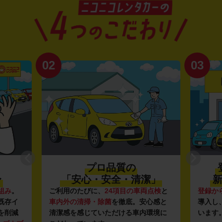
02
03
プロ品質の
〜
「安心・安全・清潔」
新
組み
。
ご利用のたびに、
24項目の車両点検
と
登録か
既存イ
車内外の清掃・除菌
を徹底。安心感と
導入し
を削減
清潔感を感じていただける車内環境に
います