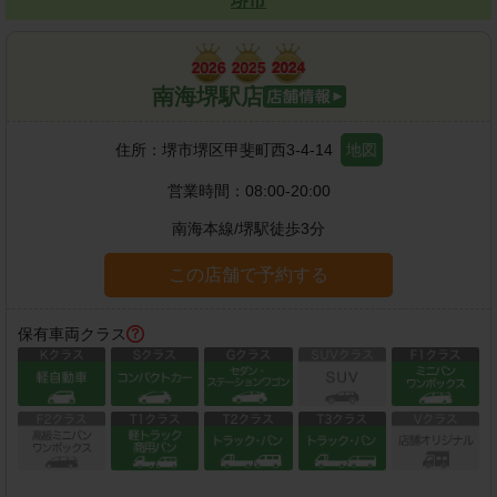
堺市
南海堺駅店
住所：
堺市堺区甲斐町西3-4-14
地図
営業時間：
08:00-20:00
南海本線
/
堺駅
徒歩
3
分
この店舗で予約する
保有車両クラス