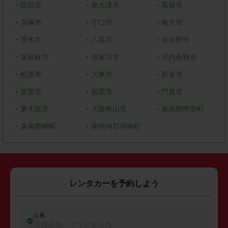
・
吹田市
・
泉大津市
・
高槻市
・
貝塚市
・
守口市
・
枚方市
・
茨木市
・
八尾市
・
泉佐野市
・
富田林市
・
寝屋川市
・
河内長野市
・
松原市
・
大東市
・
和泉市
・
箕面市
・
柏原市
・
門真市
・
東大阪市
・
大阪狭山市
・
泉南郡熊取町
・
泉南郡岬町
・
南河内郡河南町
レンタカーを予約しよう
出発
出発店舗、エリアを入力