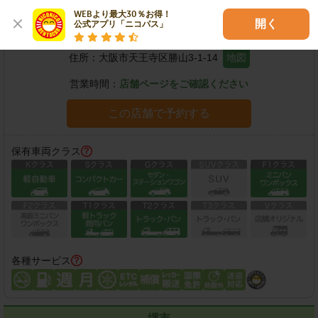
WEBより最大30％お得！

天王寺店
開く
公式アプリ「ニコパス」
住所：
大阪市天王寺区勝山3-1-14
地図
営業時間：
店舗ページをご確認ください
この店舗で予約する
保有車両クラス
各種サービス