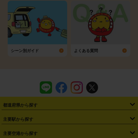
シーン別ガイド
よくある質問
都道府県から探す
・
北海道
・
青森県
・
岩手県
・
宮城県
・
秋田県
・
山形県
主要駅から探す
・
福島県
・
東京都
・
神奈川県
・
埼玉県
・
千葉県
・
茨城県
・
札幌駅
・
仙台駅
・
新宿駅
・
池袋駅
・
渋谷駅
・
東京駅
主要空港から探す
・
栃木県
・
群馬県
・
山梨県
・
愛知県
・
静岡県
・
岐阜県