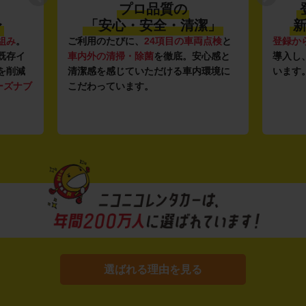
プロ品質の
〜
「安心・安全・清潔」
新
組み
。
ご利用のたびに、
24項目の車両点検
と
登録か
既存イ
車内外の清掃・除菌
を徹底。安心感と
導入し
を削減
清潔感を感じていただける車内環境に
います
ーズナブ
こだわっています。
選ばれる理由を見る