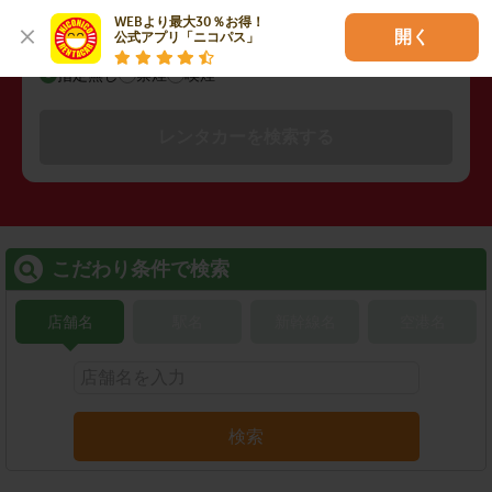
WEBより最大30％お得！

開く
公式アプリ「ニコパス」
禁煙/喫煙
指定無し
禁煙
喫煙
レンタカーを検索する
こだわり条件で検索
店舗名
駅名
新幹線名
空港名
検索