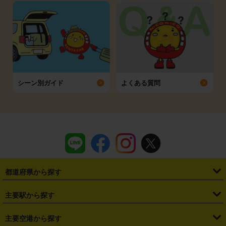
シーン別ガイド
よくある質問
都道府県から探す
・
北海道
・
青森県
・
岩手県
・
宮城県
・
秋田県
・
山形県
主要駅から探す
・
福島県
・
東京都
・
神奈川県
・
埼玉県
・
千葉県
・
茨城県
・
札幌駅
・
仙台駅
・
新宿駅
・
池袋駅
・
渋谷駅
・
東京駅
主要空港から探す
・
栃木県
・
群馬県
・
山梨県
・
愛知県
・
静岡県
・
岐阜県