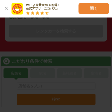
WEBより最大30％お得！

開く
公式アプリ「ニコパス」
禁煙/喫煙
指定無し
禁煙
喫煙
レンタカーを検索する
こだわり条件で検索
店舗名
駅名
新幹線名
空港名
検索