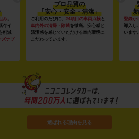
プロ品質の
〜
「安心・安全・清潔」
新
組み
。
ご利用のたびに、
24項目の車両点検
と
登録か
既存イ
車内外の清掃・除菌
を徹底。安心感と
導入し
を削減
清潔感を感じていただける車内環境に
います
ーズナブ
こだわっています。
選ばれる理由を見る