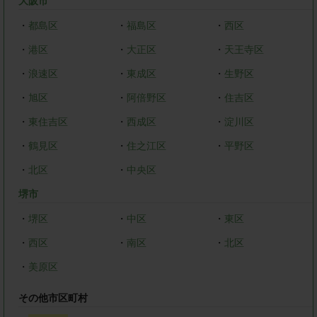
大阪市
・
都島区
・
福島区
・
西区
・
港区
・
大正区
・
天王寺区
・
浪速区
・
東成区
・
生野区
・
旭区
・
阿倍野区
・
住吉区
・
東住吉区
・
西成区
・
淀川区
・
鶴見区
・
住之江区
・
平野区
・
北区
・
中央区
堺市
・
堺区
・
中区
・
東区
・
西区
・
南区
・
北区
・
美原区
その他市区町村