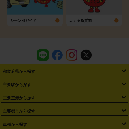
シーン別ガイド
よくある質問
都道府県から探す
・
北海道
・
青森県
・
岩手県
・
宮城県
・
秋田県
・
山形県
主要駅から探す
・
福島県
・
東京都
・
神奈川県
・
埼玉県
・
千葉県
・
茨城県
・
札幌駅
・
仙台駅
・
新宿駅
・
池袋駅
・
渋谷駅
・
東京駅
主要空港から探す
・
栃木県
・
群馬県
・
山梨県
・
愛知県
・
静岡県
・
岐阜県
・
横浜駅
・
川崎駅
・
大宮駅
・
西船橋駅
・
柏駅
・
名古屋駅
・
新千歳空港
・
仙台空港
主要都市から探す
・
長野県
・
新潟県
・
富山県
・
石川県
・
福井県
・
大阪府
・
大阪駅
・
難波駅
・
三宮駅
・
京都駅
・
広島駅
・
博多駅
・
成田空港
・
羽田空港
・
兵庫県
・
京都府
・
滋賀県
・
和歌山県
・
奈良県
・
三重県
・
札幌市
・
仙台市
車種から探す
・
熊本駅
・
那覇空港駅
・
中部国際空港セントレア
・
関西国際空港