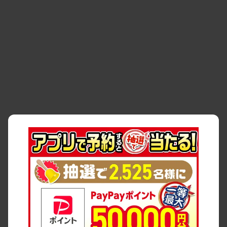
・
事故・故障
・
交通違反
・
サイトマップ
・
貸渡約款
・
利用規約