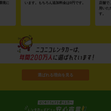
環境に
います。もちろん追加料金は0円です。
店舗で
用いた
す。
選ばれる理由を見る