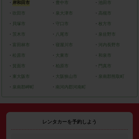
・
岸和田市
・
豊中市
・
池田市
・
吹田市
・
泉大津市
・
高槻市
・
貝塚市
・
守口市
・
枚方市
・
茨木市
・
八尾市
・
泉佐野市
・
富田林市
・
寝屋川市
・
河内長野市
・
松原市
・
大東市
・
和泉市
・
箕面市
・
柏原市
・
門真市
・
東大阪市
・
大阪狭山市
・
泉南郡熊取町
・
泉南郡岬町
・
南河内郡河南町
レンタカーを予約しよう