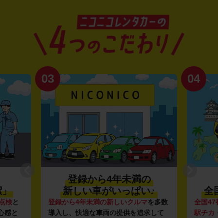
03
04
登録から4年未満の
潔」
新しい車がいっぱい♪
全
点検
と
登録から4年未満の新しいクルマ
を多数
全国47
心感と
導入し、快適な車両の提供を追求して
駅チカ