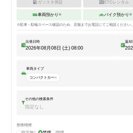
ガソスタ併設
ETCレンタル
車両預かり
バイク預かり
※
※
※
駐車・駐輪
スペース確認のため、店舗までお電話にてご相談ください
出発日時
返却
2026年08月08日 (土)
08:00
20
車両タイプ
コンパクトカー
その他の検索条件
指定なし
禁煙/喫煙
指定無し
禁煙
喫煙