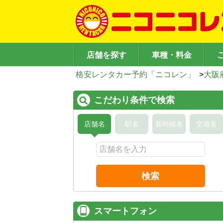
店舗を探す
車種・料金
格安レンタカー予約「ニコレン」
>
大阪
こだわり条件で検索
店舗名
駅名
新幹線名
空港名
検索
スマートフォン