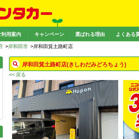
ご利用案内
キャンペーン
選ばれる理由
よくある
府
>
岸和田市
>
岸和田箕土路町店
岸和田箕土路町店
(きしわだみどろちょう)
<< 戻る