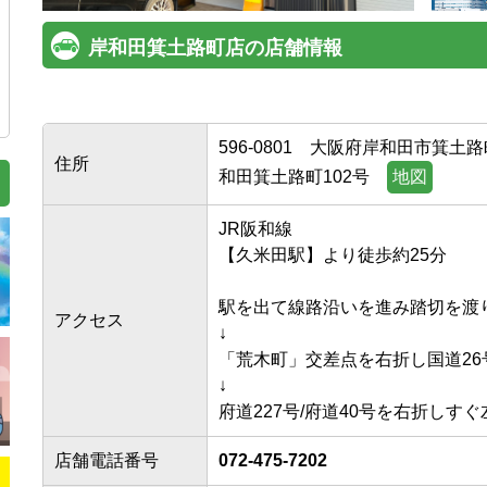
岸和田箕土路町店の店舗情報
596-0801
大阪府岸和田市箕土路町1-1
住所
和田箕土路町102号
地図
JR阪和線

【久米田駅】より徒歩約25分

駅を出て線路沿いを進み踏切を渡り府
アクセス
↓

「荒木町」交差点を右折し国道26号約
↓

府道227号/府道40号を右折しす
店舗電話番号
072-475-7202