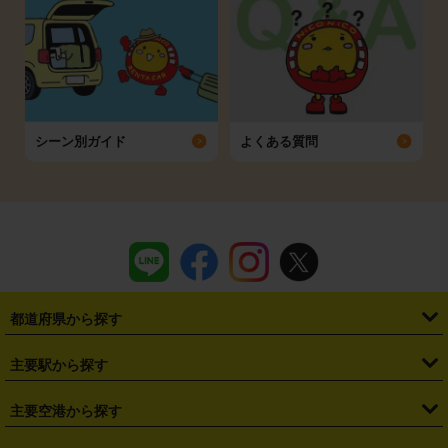
シーン別ガイド
よくある質問
都道府県から探す
・
北海道
・
青森県
・
岩手県
・
宮城県
・
秋田県
・
山形県
主要駅から探す
・
福島県
・
東京都
・
神奈川県
・
埼玉県
・
千葉県
・
茨城県
・
札幌駅
・
仙台駅
・
新宿駅
・
池袋駅
・
渋谷駅
・
東京駅
主要空港から探す
・
栃木県
・
群馬県
・
山梨県
・
愛知県
・
静岡県
・
岐阜県
・
横浜駅
・
川崎駅
・
大宮駅
・
西船橋駅
・
柏駅
・
名古屋駅
・
新千歳空港
・
仙台空港