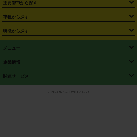
主要都市から探す
・
長野県
・
新潟県
・
富山県
・
石川県
・
福井県
・
大阪府
・
大阪駅
・
難波駅
・
三宮駅
・
京都駅
・
広島駅
・
博多駅
・
成田空港
・
羽田空港
・
兵庫県
・
京都府
・
滋賀県
・
和歌山県
・
奈良県
・
三重県
・
札幌市
・
仙台市
車種から探す
・
熊本駅
・
那覇空港駅
・
中部国際空港セントレア
・
関西国際空港
・
鳥取県
・
島根県
・
岡山県
・
広島県
・
山口県
・
徳島県
・
千葉市
・
さいたま市
・
軽自動車
・
コンパクトカー
・
ステーションワゴン・セダン
特徴から探す
・
大阪国際空港（伊丹空港）
・
神戸空港
・
香川県
・
愛媛県
・
高知県
・
福岡県
・
佐賀県
・
長崎県
・
横浜市
・
川崎市
・
ミニバン・ワンボックス
・
高級ミニバン・ワンボックス
・
SUV
・
岡山空港
・
徳島空港
・
ハイブリッド
・
宅配レンタカー
・
ETCカードレンタル
・
熊本県
・
大分県
・
宮崎県
・
鹿児島県
・
沖縄県
・
相模原市
・
新潟市
メニュー
・
軽トラック・商用バン
・
福岡空港
・
鹿児島空港
・
長期レンタル
・
深夜時間帯レンタル
・
免責補償プラス
・
静岡市
・
浜松市
・
・
トラック・バン
トップページ
・
はじめての方へ
・
ご利用案内
(タウンエースバン、ライトエースバン等)
企業情報
・
那覇空港
・
パーフェクト補償
・
スタッドレスタイヤ
・
直前予約
・
名古屋市
・
京都市
・
・
トラック・バン
ベストレート保証
・
予約から返却まで
・
・
店舗オリジナル
利用シーン別ガイ
(ハイエースバン・キャラバン等)
・
・
ニコパス(アプリ)
会社概要
・
ニュース
・
国際運転免許証
・
フランチャイズ募集
・
営業時間外返却サービス
・
個人情報保護
関連サービス
・
大阪市
・
堺市
ド
・
・
レッカー搬送サービス
カスタマーハラスメントに対する基本方針
・
神戸市
・
岡山市
・
・
車種・料金
カーリースなら「定額ニコノリパック」
・
店舗を探す
・
キャンペーン
© NICONICO RENT A CAR
・
特定商取引法に基づく表記
・
旅行業約款
・
広島市
・
北九州市
・
・
会員特典
超短期カーリースの「ニコリース」
・
選ばれる理由
・
安心・安全への取
り組み
・
福岡市
・
熊本市
・
清潔・快適な車内
・
徹底した車両点検
・
新しいクルマ
空間
・
お客様の声
・
お客様大賞
・
よくある質問