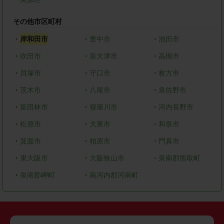
その他市区町村
・
岸和田市
・
豊中市
・
池田市
・
吹田市
・
泉大津市
・
高槻市
・
貝塚市
・
守口市
・
枚方市
・
茨木市
・
八尾市
・
泉佐野市
・
富田林市
・
寝屋川市
・
河内長野市
・
松原市
・
大東市
・
和泉市
・
箕面市
・
柏原市
・
門真市
・
東大阪市
・
大阪狭山市
・
泉南郡熊取町
・
泉南郡岬町
・
南河内郡河南町