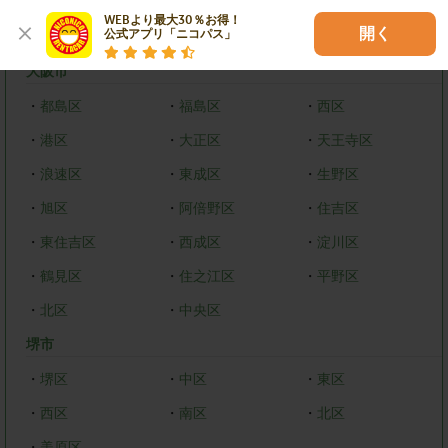
WEBより最大30％お得！

大阪府
開く
公式アプリ「ニコパス」
大阪市
・
都島区
・
福島区
・
西区
・
港区
・
大正区
・
天王寺区
・
浪速区
・
東成区
・
生野区
・
旭区
・
阿倍野区
・
住吉区
・
東住吉区
・
西成区
・
淀川区
・
鶴見区
・
住之江区
・
平野区
・
北区
・
中央区
堺市
・
堺区
・
中区
・
東区
・
西区
・
南区
・
北区
・
美原区