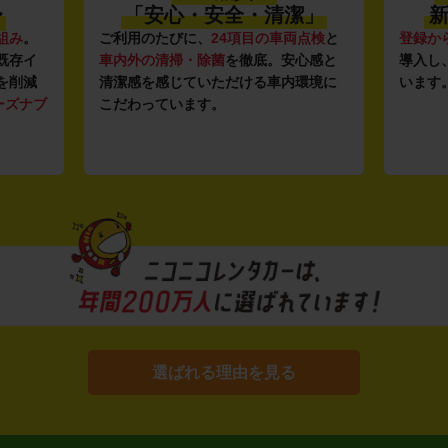
〜
「安心・安全・清潔」
新
組み
。
ご利用のたびに、
24項目の車両点検
と
登録か
既存イ
車内外の清掃・除菌
を徹底。安心感と
導入し
を削減
清潔感を感じていただける車内環境に
います
ーズナブ
こだわっています。
選ばれる理由を見る