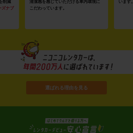
を削減
清潔感を感じていただける車内環境に
います
ーズナブ
こだわっています。
選ばれる理由を見る