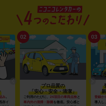
02
03
プロ品質の
〜
「安心・安全・清潔」
新
組み
。
ご利用のたびに、
24項目の車両点検
と
登録か
既存イ
車内外の清掃・除菌
を徹底。安心感と
導入し