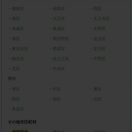
・
都島区
・
福島区
・
西区
・
港区
・
大正区
・
天王寺区
・
浪速区
・
東成区
・
生野区
・
旭区
・
阿倍野区
・
住吉区
・
東住吉区
・
西成区
・
淀川区
・
鶴見区
・
住之江区
・
平野区
・
北区
・
中央区
堺市
・
堺区
・
中区
・
東区
・
西区
・
南区
・
北区
・
美原区
その他市区町村