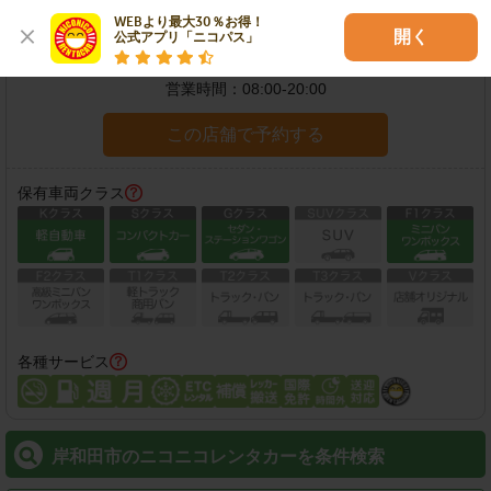
住所：
岸和田市箕土路町1-10-42GARAGE LIVING TERRA岸和田箕
WEBより最大30％お得！

開く
公式アプリ「ニコパス」
土路町102号
地図
営業時間：
08:00-20:00
この店舗で予約する
保有車両クラス
各種サービス
岸和田市のニコニコレンタカーを条件検索