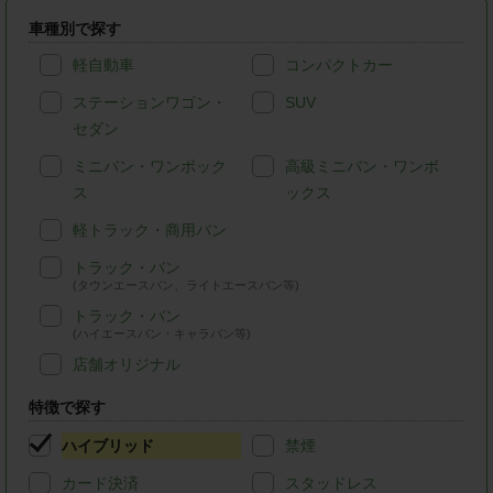
車種別で探す
軽自動車
コンパクトカー
ステーションワゴン・
SUV
セダン
ミニバン・ワンボック
高級ミニバン・ワンボ
ス
ックス
軽トラック・商用バン
トラック・バン
(タウンエースバン、ライトエースバン等)
トラック・バン
(ハイエースバン・キャラバン等)
店舗オリジナル
特徴で探す
ハイブリッド
禁煙
カード決済
スタッドレス