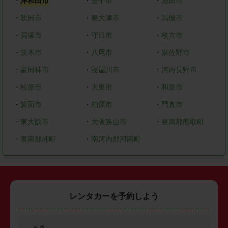
・
岸和田市
・
豊中市
・
池田市
・
吹田市
・
泉大津市
・
高槻市
・
貝塚市
・
守口市
・
枚方市
・
茨木市
・
八尾市
・
泉佐野市
・
富田林市
・
寝屋川市
・
河内長野市
・
松原市
・
大東市
・
和泉市
・
箕面市
・
柏原市
・
門真市
・
東大阪市
・
大阪狭山市
・
泉南郡熊取町
・
泉南郡岬町
・
南河内郡河南町
レンタカーを予約しよう