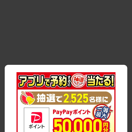
・
事故・故障
・
交通違反
・
サイトマップ
・
貸渡約款
・
利用規約