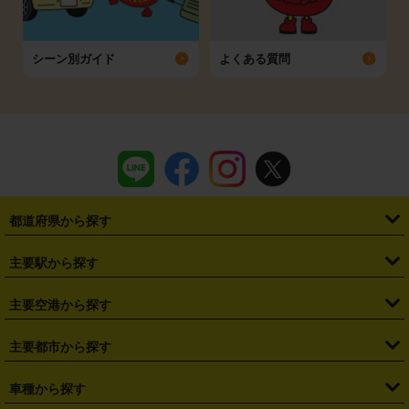
シーン別ガイド
よくある質問
都道府県から探す
・
北海道
・
青森県
・
岩手県
・
宮城県
・
秋田県
・
山形県
主要駅から探す
・
福島県
・
東京都
・
神奈川県
・
埼玉県
・
千葉県
・
茨城県
・
札幌駅
・
仙台駅
・
新宿駅
・
池袋駅
・
渋谷駅
・
東京駅
主要空港から探す
・
栃木県
・
群馬県
・
山梨県
・
愛知県
・
静岡県
・
岐阜県
・
横浜駅
・
川崎駅
・
大宮駅
・
西船橋駅
・
柏駅
・
名古屋駅
・
新千歳空港
・
仙台空港
主要都市から探す
・
長野県
・
新潟県
・
富山県
・
石川県
・
福井県
・
大阪府
・
大阪駅
・
難波駅
・
三宮駅
・
京都駅
・
広島駅
・
博多駅
・
成田空港
・
羽田空港
・
兵庫県
・
京都府
・
滋賀県
・
和歌山県
・
奈良県
・
三重県
・
札幌市
・
仙台市
車種から探す
・
熊本駅
・
那覇空港駅
・
中部国際空港セントレア
・
関西国際空港
・
鳥取県
・
島根県
・
岡山県
・
広島県
・
山口県
・
徳島県