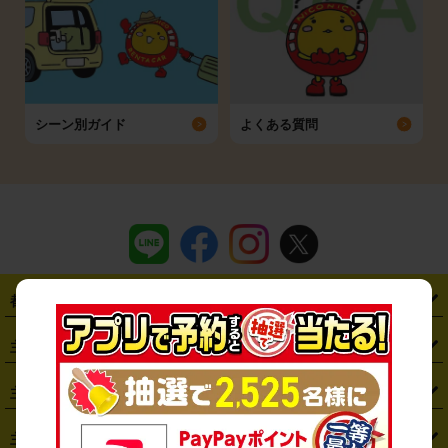
シーン別ガイド
よくある質問
都道府県から探す
・
北海道
・
青森県
・
岩手県
・
宮城県
・
秋田県
・
山形県
主要駅から探す
・
福島県
・
東京都
・
神奈川県
・
埼玉県
・
千葉県
・
茨城県
・
札幌駅
・
仙台駅
・
新宿駅
・
池袋駅
・
渋谷駅
・
東京駅
主要空港から探す
・
栃木県
・
群馬県
・
山梨県
・
愛知県
・
静岡県
・
岐阜県
・
横浜駅
・
川崎駅
・
大宮駅
・
西船橋駅
・
柏駅
・
名古屋駅
・
新千歳空港
・
仙台空港
主要都市から探す
・
長野県
・
新潟県
・
富山県
・
石川県
・
福井県
・
大阪府