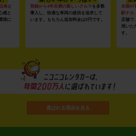
点検
と
登録から4年未満の新しいクルマ
を多数
全国47
心感と
導入し、快適な車両の提供を追求して
駅チカ
環境に
います。もちろん追加料金は0円です。
店舗で
用いた
す。
選ばれる理由を見る