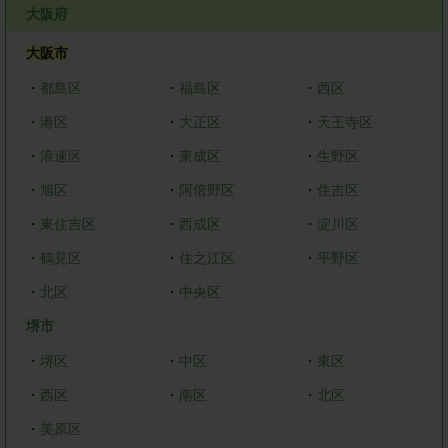
大阪府
大阪市
・
都島区
・
福島区
・
西区
・
港区
・
大正区
・
天王寺区
・
浪速区
・
東成区
・
生野区
・
旭区
・
阿倍野区
・
住吉区
・
東住吉区
・
西成区
・
淀川区
・
鶴見区
・
住之江区
・
平野区
・
北区
・
中央区
堺市
・
堺区
・
中区
・
東区
・
西区
・
南区
・
北区
・
美原区