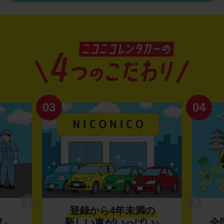
03
04
登録から4年未満の
潔」
新しい車がいっぱい♪
全