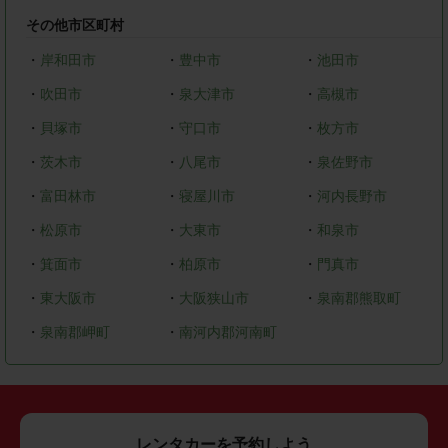
その他市区町村
・
岸和田市
・
豊中市
・
池田市
・
吹田市
・
泉大津市
・
高槻市
・
貝塚市
・
守口市
・
枚方市
・
茨木市
・
八尾市
・
泉佐野市
・
富田林市
・
寝屋川市
・
河内長野市
・
松原市
・
大東市
・
和泉市
・
箕面市
・
柏原市
・
門真市
・
東大阪市
・
大阪狭山市
・
泉南郡熊取町
・
泉南郡岬町
・
南河内郡河南町
レンタカーを予約しよう