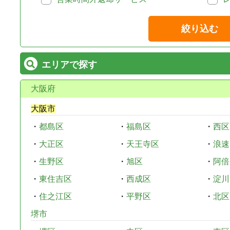
絞り込む
エリアで探す
大阪府
大阪市
・
都島区
・
福島区
・
西区
・
大正区
・
天王寺区
・
浪速
・
生野区
・
旭区
・
阿倍
・
東住吉区
・
西成区
・
淀川
・
住之江区
・
平野区
・
北区
堺市