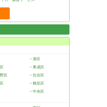
・
港区
区
・
東成区
野区
・
住吉区
区
・
鶴見区
・
中央区