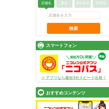
店舗名
駅名
新幹線名
空港名
検索
スマートフォン
⇒ アプリなら最短3分スピード出発！
おすすめコンテンツ