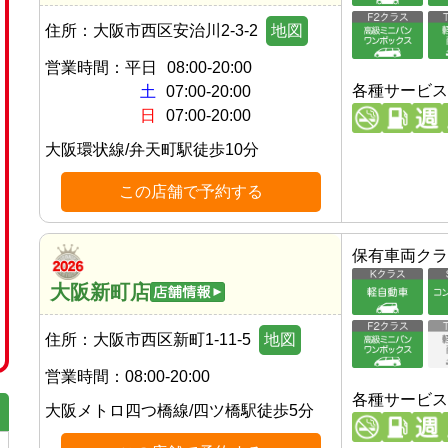
住所：
大阪市西区安治川2-3-2
地図
営業時間：
平日
08:00-20:00
各種サービス
土
07:00-20:00
日
07:00-20:00
大阪環状線
/
弁天町駅
徒歩
10
分
この店舗で予約する
保有車両クラ
大阪新町店
住所：
大阪市西区新町1-11-5
地図
営業時間：
08:00-20:00
各種サービス
大阪メトロ四つ橋線
/
四ツ橋駅
徒歩
5
分