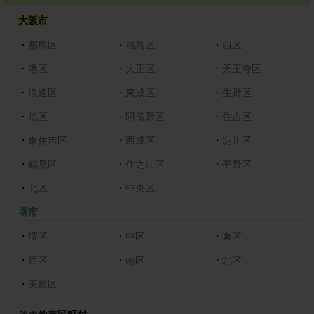
大阪市
・
都島区
・
福島区
・
西区
・
港区
・
大正区
・
天王寺区
・
浪速区
・
東成区
・
生野区
・
旭区
・
阿倍野区
・
住吉区
・
東住吉区
・
西成区
・
淀川区
・
鶴見区
・
住之江区
・
平野区
・
北区
・
中央区
堺市
・
堺区
・
中区
・
東区
・
西区
・
南区
・
北区
・
美原区