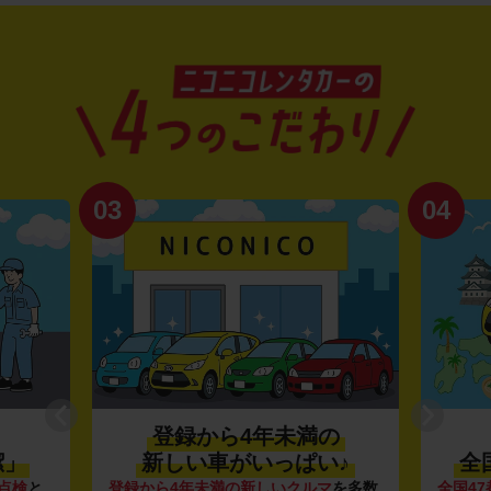
04
01
の
利便性抜群★
♪
全国約1,500店舗を展開
マ
を多数
全国47都道府県に1,500店舗
を展開し、
安さの