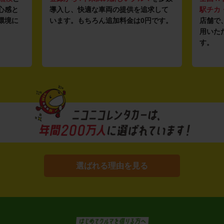
求して
駅チカ・空港周辺
の店舗や
24時間営業
ガソリ
円です。
店舗で、いつでもどこでも気軽にご利
ンフラ
用いただける利便性にこだわっていま
し、12
す。
ルな価
選ばれる理由を見る