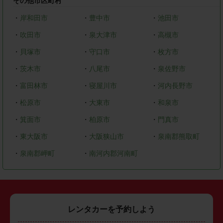
その他市区町村
・
岸和田市
・
豊中市
・
池田市
・
吹田市
・
泉大津市
・
高槻市
・
貝塚市
・
守口市
・
枚方市
・
茨木市
・
八尾市
・
泉佐野市
・
富田林市
・
寝屋川市
・
河内長野市
・
松原市
・
大東市
・
和泉市
・
箕面市
・
柏原市
・
門真市
・
東大阪市
・
大阪狭山市
・
泉南郡熊取町
・
泉南郡岬町
・
南河内郡河南町
レンタカーを予約しよう