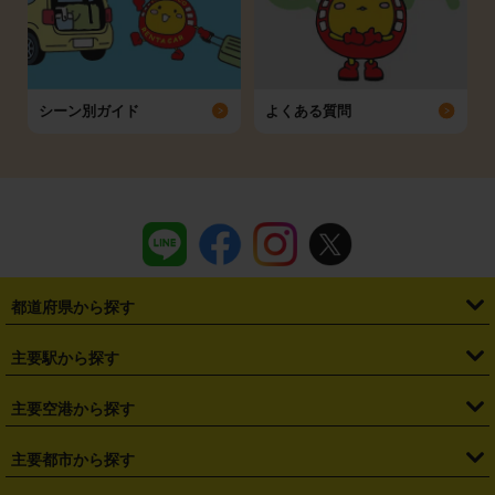
シーン別ガイド
よくある質問
都道府県から探す
・
北海道
・
青森県
・
岩手県
・
宮城県
・
秋田県
・
山形県
主要駅から探す
・
福島県
・
東京都
・
神奈川県
・
埼玉県
・
千葉県
・
茨城県
・
札幌駅
・
仙台駅
・
新宿駅
・
池袋駅
・
渋谷駅
・
東京駅
主要空港から探す
・
栃木県
・
群馬県
・
山梨県
・
愛知県
・
静岡県
・
岐阜県
・
横浜駅
・
川崎駅
・
大宮駅
・
西船橋駅
・
柏駅
・
名古屋駅
・
新千歳空港
・
仙台空港
主要都市から探す
・
長野県
・
新潟県
・
富山県
・
石川県
・
福井県
・
大阪府
・
大阪駅
・
難波駅
・
三宮駅
・
京都駅
・
広島駅
・
博多駅
・
成田空港
・
羽田空港