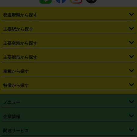
都道府県から探す
・
北海道
・
青森県
・
岩手県
・
宮城県
・
秋田県
・
山形県
主要駅から探す
・
福島県
・
東京都
・
神奈川県
・
埼玉県
・
千葉県
・
茨城県
・
札幌駅
・
仙台駅
・
新宿駅
・
池袋駅
・
渋谷駅
・
東京駅
主要空港から探す
・
栃木県
・
群馬県
・
山梨県
・
愛知県
・
静岡県
・
岐阜県
・
横浜駅
・
川崎駅
・
大宮駅
・
西船橋駅
・
柏駅
・
名古屋駅
・
新千歳空港
・
仙台空港
主要都市から探す
・
長野県
・
新潟県
・
富山県
・
石川県
・
福井県
・
大阪府
・
大阪駅
・
難波駅
・
三宮駅
・
京都駅
・
広島駅
・
博多駅
・
成田空港
・
羽田空港
・
兵庫県
・
京都府
・
滋賀県
・
和歌山県
・
奈良県
・
三重県
・
札幌市
・
仙台市
車種から探す
・
熊本駅
・
那覇空港駅
・
中部国際空港セントレア
・
関西国際空港
・
鳥取県
・
島根県
・
岡山県
・
広島県
・
山口県
・
徳島県
・
千葉市
・
さいたま市
・
軽自動車
・
コンパクトカー
・
ステーションワゴン・セダン
特徴から探す
・
大阪国際空港（伊丹空港）
・
神戸空港
・
香川県
・
愛媛県
・
高知県
・
福岡県
・
佐賀県
・
長崎県
・
横浜市
・
川崎市
・
ミニバン・ワンボックス
・
高級ミニバン・ワンボックス
・
SUV
・
岡山空港
・
徳島空港
・
ハイブリッド
・
宅配レンタカー
・
ETCカードレンタル
・
熊本県
・
大分県
・
宮崎県
・
鹿児島県
・
沖縄県
・
相模原市
・
新潟市
メニュー
・
軽トラック・商用バン
・
福岡空港
・
鹿児島空港
・
長期レンタル
・
深夜時間帯レンタル
・
免責補償プラス
・
静岡市
・
浜松市
・
・
トラック・バン
トップページ
・
はじめての方へ
・
ご利用案内
(タウンエースバン、ライトエースバン等)
企業情報
・
那覇空港
・
パーフェクト補償
・
スタッドレスタイヤ
・
直前予約
・
名古屋市
・
京都市
・
・
トラック・バン
ベストレート保証
・
予約から返却まで
・
・
店舗オリジナル
利用シーン別ガイ
(ハイエースバン・キャラバン等)
・
・
ニコパス(アプリ)
会社概要
・
ニュース
・
国際運転免許証
・
フランチャイズ募集
・
営業時間外返却サービス
・
個人情報保護
関連サービス
・
大阪市
・
堺市
ド