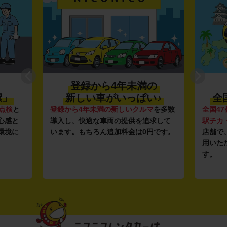
登録から4年未満の
利便性抜
新しい車がいっぱい♪
全国約1,500
登録から4年未満の新しいクルマ
を多数
全国47都道府県に1,50
導入し、快適な車両の提供を追求して
駅チカ・空港周辺
の店
います。もちろん追加料金は0円です。
店舗で、いつでもどこ
用いただける利便性に
す。