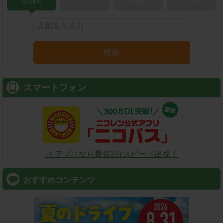
店舗名
駅名
新幹線名
空港名
検索
スマートフォン
⇒ アプリなら最短3分スピード出発！
おすすめコンテンツ