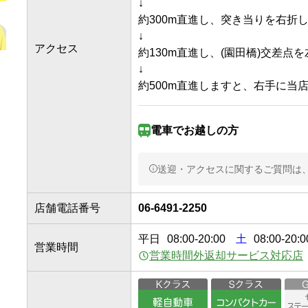
↓

約300m直進し、突き当りを右折しま
↓

アクセス
約130m直進し、(園田橋)交差点を左
↓

電車で
お越しの方
阪急神戸本線/園田駅
送迎・アクセスに関するご質問は
徒歩13分
店舗電話番号
06-6491-2250
阪急神戸線

平日
08:00
-
20:00
土
08:00-20:0
営業時間
【園田】駅より徒歩約13分。
営業時間外返却サービス対応店
南口を出ます。

↓

右折し、1つ目の曲がり角を