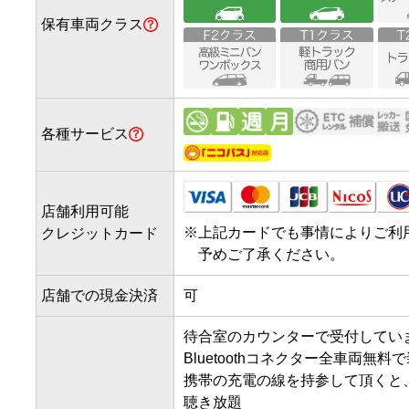
す)

保有車両クラス
↓

約300m直進し、突き当りを右
↓

約130m直進し、(園田橋)交
↓

各種サービス
約500m直進しますと、右
います。
店舗利用可能
※
上記カードでも事情によりご利
クレジットカード
予めご了承ください。
店舗での現金決済
可
待合室のカウンターで受付していま
Bluetoothコネクター全車両無料で
携帯の充電の線を持参して頂くと
聴き放題
