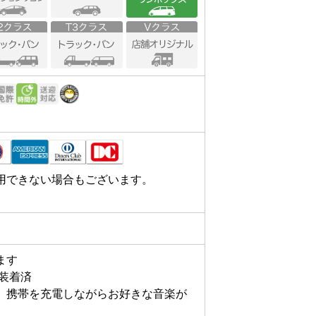
折します。

差点を左折します。

手に当店のアポロステーションがござ
用できない場合もございます。
す

装着済

、携帯を充電しながらお好きな音楽が