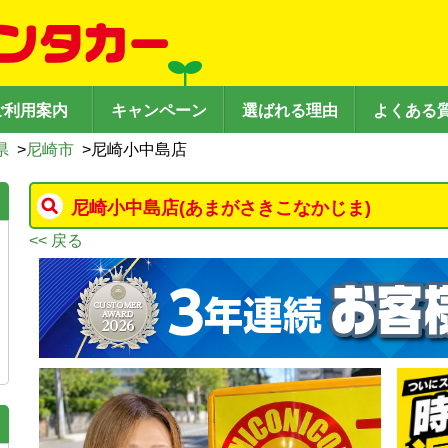
ご利用案内
キャンペーン
選ばれる理由
よくある
県
>
尼崎市
>
尼崎小中島店
尼崎小中島店
(あまがさきこなかじま)
<< 戻る