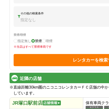
その他の検索条件
指定なし
禁煙/喫煙
指定無し
禁煙
喫煙
※
当店はすべて禁煙車両です
レンタカーを検索
近隣の店舗
※
直線距離30km圏のニコニコレンタカーＦＣ店舗の中
しています。
JR塚口駅前店
保有車両クラ