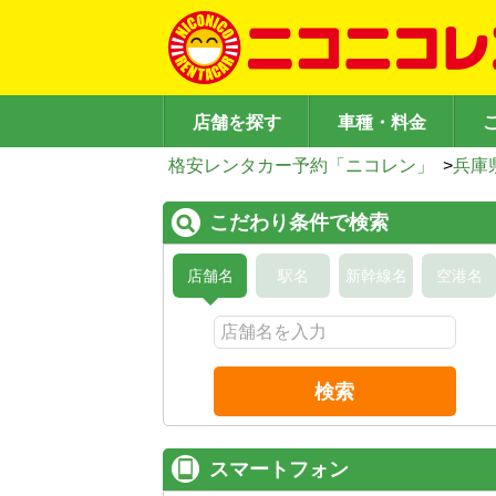
店舗を探す
車種・料金
格安レンタカー予約「ニコレン」
>
兵庫
こだわり条件で検索
店舗名
駅名
新幹線名
空港名
検索
スマートフォン