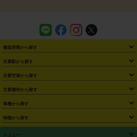
都道府県から探す
・
北海道
・
青森県
・
岩手県
・
宮城県
・
秋田県
・
山形県
主要駅から探す
・
福島県
・
東京都
・
神奈川県
・
埼玉県
・
千葉県
・
茨城県
・
札幌駅
・
仙台駅
・
新宿駅
・
池袋駅
・
渋谷駅
・
東京駅
主要空港から探す
・
栃木県
・
群馬県
・
山梨県
・
愛知県
・
静岡県
・
岐阜県
・
横浜駅
・
川崎駅
・
大宮駅
・
西船橋駅
・
柏駅
・
名古屋駅
・
新千歳空港
・
仙台空港
主要都市から探す
・
長野県
・
新潟県
・
富山県
・
石川県
・
福井県
・
大阪府
・
大阪駅
・
難波駅
・
三宮駅
・
京都駅
・
広島駅
・
博多駅
・
成田空港
・
羽田空港
・
兵庫県
・
京都府
・
滋賀県
・
和歌山県
・
奈良県
・
三重県
・
札幌市
・
仙台市
車種から探す
・
熊本駅
・
那覇空港駅
・
中部国際空港セントレア
・
関西国際空港
・
鳥取県
・
島根県
・
岡山県
・
広島県
・
山口県
・
徳島県
・
千葉市
・
さいたま市
・
軽自動車
・
コンパクトカー
・
ステーションワゴン・セダン
特徴から探す
・
大阪国際空港（伊丹空港）
・
神戸空港
・
香川県
・
愛媛県
・
高知県
・
福岡県
・
佐賀県
・
長崎県
・
横浜市
・
川崎市
・
ミニバン・ワンボックス
・
高級ミニバン・ワンボックス
・
SUV
・
岡山空港
・
徳島空港
・
ハイブリッド
・
宅配レンタカー
・
ETCカードレンタル
・
熊本県
・
大分県
・
宮崎県
・
鹿児島県
・
沖縄県
・
相模原市
・
新潟市
メニュー
・
軽トラック・商用バン