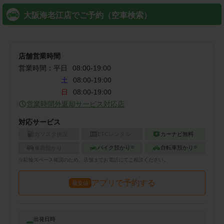
大阪海老江店でご予約（空車検索）
店舗営業時間
営業時間：
平日
08:00
-
19:00
土
08:00-19:00
日
08:00-19:00
営業時間外返却サービス対応店
対応サービス
ガソスタ併設
ETCレンタル
カーナビ無料
バイク預かり
自転車預かり
車両預かり
※
※
※
駐輪
スペース確認のため、店舗までお電話にてご相談ください。
アプリで予約する
最安値
出発日時