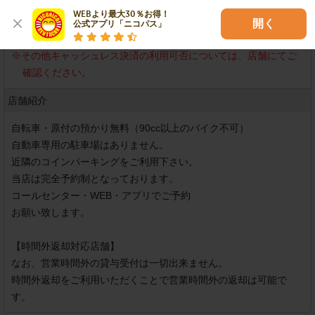
WEBより最大30％お得！

不可（クレジットカード決済専門店）
開く
公式アプリ「ニコパス」
※
店頭では「クレジットカード」で決済してください。
※
その他キャッシュレス決済の利用可否については、店舗にてご
確認ください。
店舗紹介
自転車・原付の預かり無料（90cc以上のバイク不可）

自動車専用の駐車場はありません。

近隣のコインパーキングをご利用下さい。

当店は完全予約制となっております。

コールセンター・WEB・アプリでご予約

お願い致します。

【時間外返却対応店舗】

なお、営業時間外の貸与受付は一切出来ません。

時間外返却をご利用いただくことで営業時間外の返却は可能で
す。