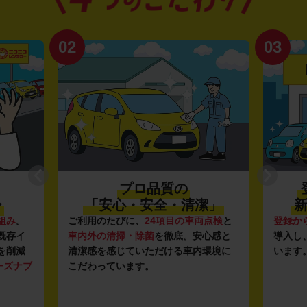
02
03
プロ品質の
〜
「安心・安全・清潔」
新
組み
。
ご利用のたびに、
24項目の車両点検
と
登録か
既存イ
車内外の清掃・除菌
を徹底。安心感と
導入し
を削減
清潔感を感じていただける車内環境に
います
ーズナブ
こだわっています。