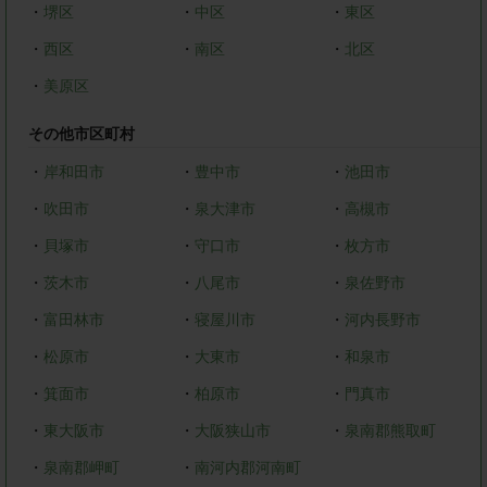
・
堺区
・
中区
・
東区
・
西区
・
南区
・
北区
・
美原区
その他市区町村
・
岸和田市
・
豊中市
・
池田市
・
吹田市
・
泉大津市
・
高槻市
・
貝塚市
・
守口市
・
枚方市
・
茨木市
・
八尾市
・
泉佐野市
・
富田林市
・
寝屋川市
・
河内長野市
・
松原市
・
大東市
・
和泉市
・
箕面市
・
柏原市
・
門真市
・
東大阪市
・
大阪狭山市
・
泉南郡熊取町
・
泉南郡岬町
・
南河内郡河南町