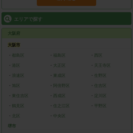
エリアで探す
大阪府
大阪市
・
都島区
・
福島区
・
西区
・
港区
・
大正区
・
天王寺区
・
浪速区
・
東成区
・
生野区
・
旭区
・
阿倍野区
・
住吉区
・
東住吉区
・
西成区
・
淀川区
・
鶴見区
・
住之江区
・
平野区
・
北区
・
中央区
堺市