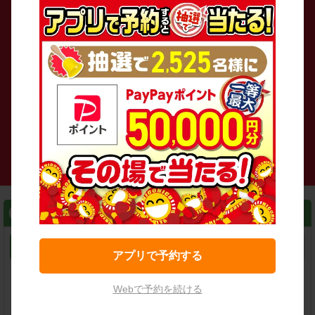
その他の検索条件
指定なし
禁煙/喫煙
指定無し
禁煙
喫煙
レンタカーを検索する
こだわり条件で検索
店舗名
駅名
新幹線名
空港名
アプリで予約する
Webで予約を続ける