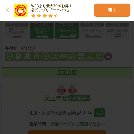
保有車両クラス
WEBより最大30％お得！

開く
公式アプリ「ニコパス」
各種サービス
天王寺区
天王寺店
住所：
大阪市天王寺区勝山3-1-14
地図
営業時間：
店舗ページをご確認ください