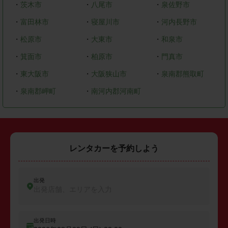
・
茨木市
・
八尾市
・
泉佐野市
・
富田林市
・
寝屋川市
・
河内長野市
・
松原市
・
大東市
・
和泉市
・
箕面市
・
柏原市
・
門真市
・
東大阪市
・
大阪狭山市
・
泉南郡熊取町
・
泉南郡岬町
・
南河内郡河南町
レンタカーを予約しよう
出発
出発店舗、エリアを入力
出発日時