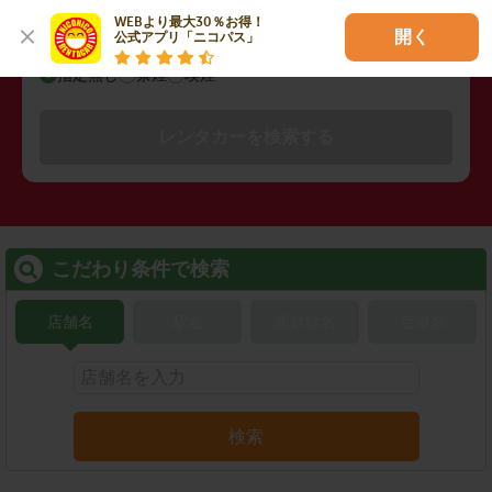
WEBより最大30％お得！

開く
公式アプリ「ニコパス」
禁煙/喫煙
指定無し
禁煙
喫煙
レンタカーを検索する
こだわり条件で検索
店舗名
駅名
新幹線名
空港名
検索