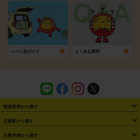
シーン別ガイド
よくある質問
都道府県から探す
・
北海道
・
青森県
・
岩手県
・
宮城県
・
秋田県
・
山形県
主要駅から探す
・
福島県
・
東京都
・
神奈川県
・
埼玉県
・
千葉県
・
茨城県
・
札幌駅
・
仙台駅
・
新宿駅
・
池袋駅
・
渋谷駅
・
東京駅
主要空港から探す
・
栃木県
・
群馬県
・
山梨県
・
愛知県
・
静岡県
・
岐阜県