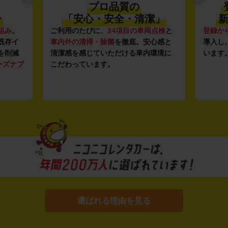
プロ品質の
〜
「安心・安全・清潔」
新
組み
。
ご利用のたびに、
24項目の車両点検
と
登録か
既存イ
車内外の清掃・除菌
を徹底。安心感と
導入し
を削減
清潔感を感じていただける車内環境に
います
ーズナブ
こだわっています。
選ばれる理由を見る