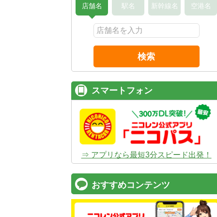
店舗名
駅名
新幹線名
空港名
検索
スマートフォン
⇒ アプリなら最短3分スピード出発！
おすすめコンテンツ