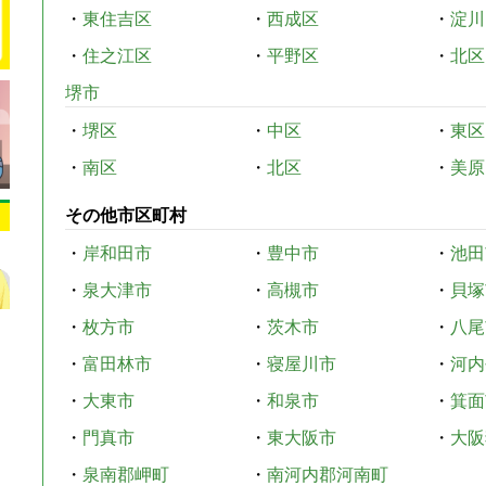
・
東住吉区
・
西成区
・
淀川
・
住之江区
・
平野区
・
北区
堺市
・
堺区
・
中区
・
東区
・
南区
・
北区
・
美原
その他市区町村
・
岸和田市
・
豊中市
・
池田
・
泉大津市
・
高槻市
・
貝塚
・
枚方市
・
茨木市
・
八尾
・
富田林市
・
寝屋川市
・
河内
・
大東市
・
和泉市
・
箕面
・
門真市
・
東大阪市
・
大阪
・
泉南郡岬町
・
南河内郡河南町