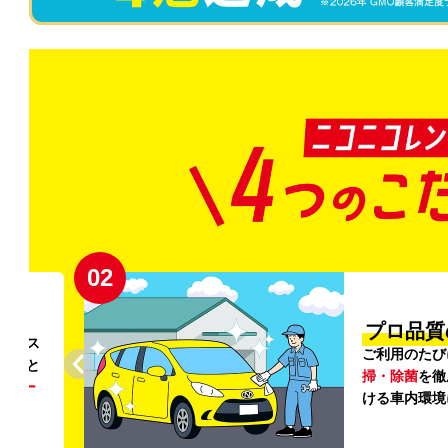
02
円〜
プロ品質
リンス
ご利用のたび
ること
掃・除菌
を徹
う
リー
ける車内環境