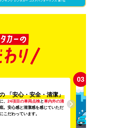
03
の
「安心・安全・清潔」
に、
24項目の車両点検
と
車内外の清
底。安心感と清潔感を感じていただ
にこだわっています。