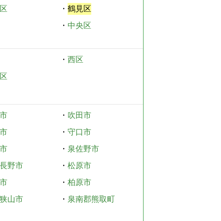
区
・
鶴見区
・
中央区
・
西区
区
市
・
吹田市
市
・
守口市
市
・
泉佐野市
長野市
・
松原市
市
・
柏原市
狭山市
・
泉南郡熊取町