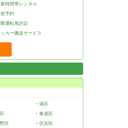
深夜時間帯レンタル
直前予約
国際運転免許証
レッカー搬送サービス
・
港区
区
・
東成区
野区
・
住吉区