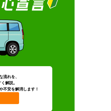
な流れを、
すく解説。
や不安を解消します！