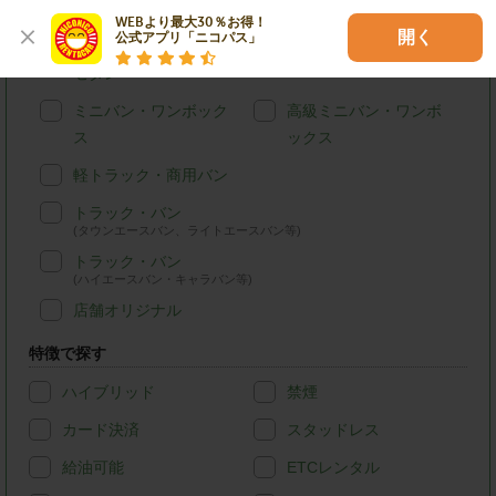
軽自動車
コンパクトカー
WEBより最大30％お得！

開く
公式アプリ「ニコパス」
ステーションワゴン・
SUV
セダン
ミニバン・ワンボック
高級ミニバン・ワンボ
ス
ックス
軽トラック・商用バン
トラック・バン
(タウンエースバン、ライトエースバン等)
トラック・バン
(ハイエースバン・キャラバン等)
店舗オリジナル
特徴で探す
ハイブリッド
禁煙
カード決済
スタッドレス
給油可能
ETCレンタル