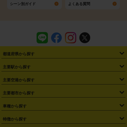
シーン別ガイド
よくある質問
都道府県から探す
・
北海道
・
青森県
・
岩手県
・
宮城県
・
秋田県
・
山形県
主要駅から探す
・
福島県
・
東京都
・
神奈川県
・
埼玉県
・
千葉県
・
茨城県
・
札幌駅
・
仙台駅
・
新宿駅
・
池袋駅
・
渋谷駅
・
東京駅
主要空港から探す
・
栃木県
・
群馬県
・
山梨県
・
愛知県
・
静岡県
・
岐阜県
・
横浜駅
・
川崎駅
・
大宮駅
・
西船橋駅
・
柏駅
・
名古屋駅
・
新千歳空港
・
仙台空港
主要都市から探す
・
長野県
・
新潟県
・
富山県
・
石川県
・
福井県
・
大阪府
・
大阪駅
・
難波駅
・
三宮駅
・
京都駅
・
広島駅
・
博多駅
・
成田空港
・
羽田空港
・
兵庫県
・
京都府
・
滋賀県
・
和歌山県
・
奈良県
・
三重県
・
札幌市
・
仙台市
車種から探す
・
熊本駅
・
那覇空港駅
・
中部国際空港セントレア
・
関西国際空港
・
鳥取県
・
島根県
・
岡山県
・
広島県
・
山口県
・
徳島県
・
千葉市
・
さいたま市
・
軽自動車
・
コンパクトカー
・
ステーションワゴン・セダン
特徴から探す
・
大阪国際空港（伊丹空港）
・
神戸空港
・
香川県
・
愛媛県
・
高知県
・
福岡県
・
佐賀県
・
長崎県
・
横浜市
・
川崎市
・
ミニバン・ワンボックス
・
高級ミニバン・ワンボックス
・
SUV