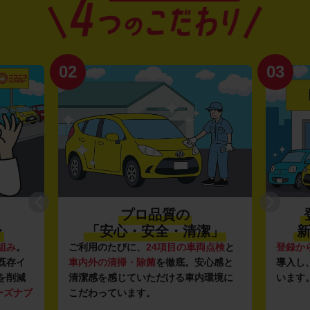
02
03
プロ品質の
〜
「安心・安全・清潔」
新
組み
。
ご利用のたびに、
24項目の車両点検
と
登録か
既存イ
車内外の清掃・除菌
を徹底。安心感と
導入し
を削減
清潔感を感じていただける車内環境に
います
ーズナブ
こだわっています。