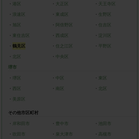
・
港区
・
大正区
・
天王寺区
・
浪速区
・
東成区
・
生野区
・
旭区
・
阿倍野区
・
住吉区
・
東住吉区
・
西成区
・
淀川区
・
鶴見区
・
住之江区
・
平野区
・
北区
・
中央区
堺市
・
堺区
・
中区
・
東区
・
西区
・
南区
・
北区
・
美原区
その他市区町村
・
岸和田市
・
豊中市
・
池田市
・
吹田市
・
泉大津市
・
高槻市