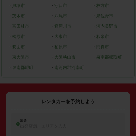
・
貝塚市
・
守口市
・
枚方市
・
茨木市
・
八尾市
・
泉佐野市
・
富田林市
・
寝屋川市
・
河内長野市
・
松原市
・
大東市
・
和泉市
・
箕面市
・
柏原市
・
門真市
・
東大阪市
・
大阪狭山市
・
泉南郡熊取町
・
泉南郡岬町
・
南河内郡河南町
レンタカーを予約しよう
出発
出発店舗、エリアを入力