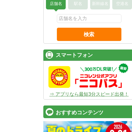
店舗名
駅名
新幹線名
空港名
検索
スマートフォン
⇒ アプリなら最短3分スピード出発！
おすすめコンテンツ