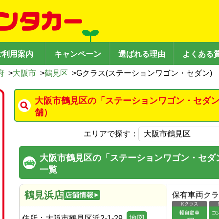
ご利用案内
キャンペーン
選ばれる理由
よくある
府
>
大阪市
>
鶴見区
>
Gクラス(ステーションワゴン・セダン)
大阪市鶴見区の「ステーションワゴン・セダン
舗）
エリアで探す：
大阪市鶴見区の「ステーションワゴン・セダ
一覧
鶴見浜店
保有車両クラ
住所：
大阪市鶴見区浜2-1-29
地図