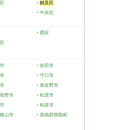
区
・
鶴見区
・
中央区
・
西区
区
市
・
吹田市
市
・
守口市
市
・
泉佐野市
長野市
・
松原市
市
・
柏原市
狭山市
・
泉南郡熊取町