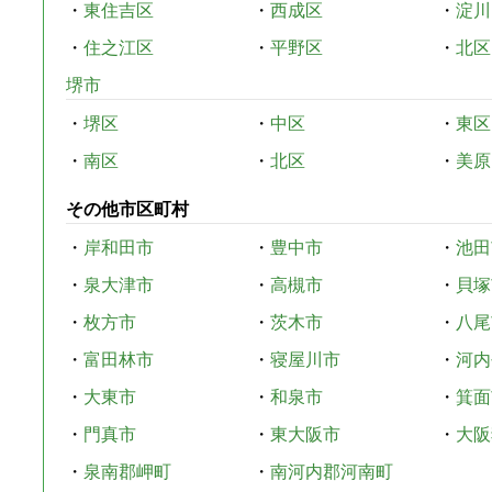
・
東住吉区
・
西成区
・
淀川
・
住之江区
・
平野区
・
北区
堺市
・
堺区
・
中区
・
東区
・
南区
・
北区
・
美原
その他市区町村
・
岸和田市
・
豊中市
・
池田
・
泉大津市
・
高槻市
・
貝塚
・
枚方市
・
茨木市
・
八尾
・
富田林市
・
寝屋川市
・
河内
・
大東市
・
和泉市
・
箕面
・
門真市
・
東大阪市
・
大阪
・
泉南郡岬町
・
南河内郡河南町