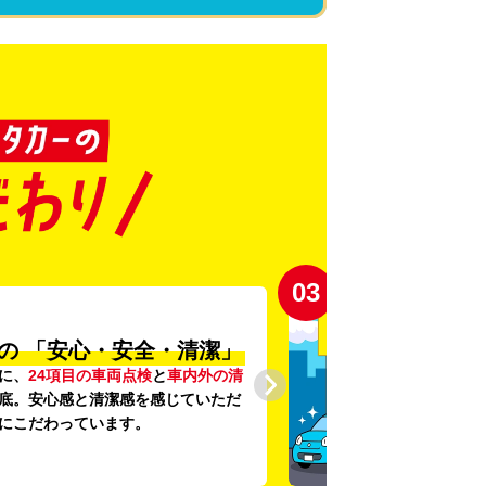
03
の
「安心・安全・清潔」
に、
24項目の車両点検
と
車内外の清
底。安心感と清潔感を感じていただ
にこだわっています。