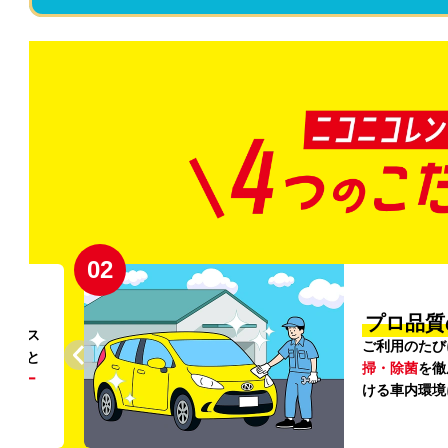
02
円〜
プロ品質
リンス
ご利用のたび
ること
掃・除菌
を徹
う
リー
ける車内環境