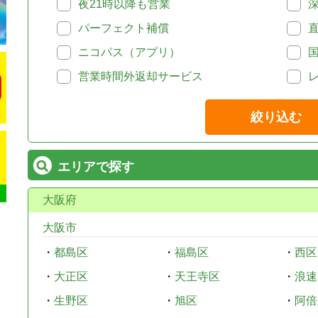
夜21時以降も営業
パーフェクト補償
ニコパス（アプリ）
営業時間外返却サービス
絞り込む
エリアで探す
大阪府
大阪市
・
都島区
・
福島区
・
西区
・
大正区
・
天王寺区
・
浪速
・
生野区
・
旭区
・
阿倍