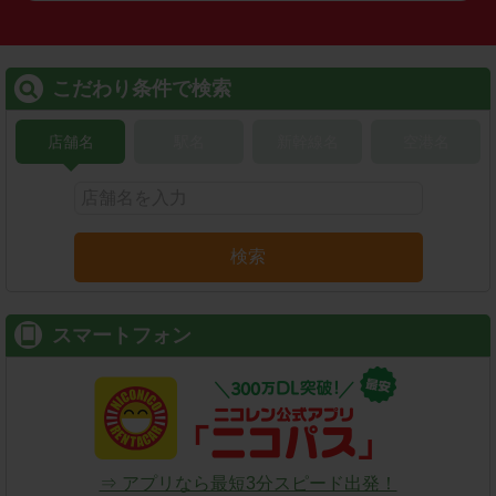
こだわり条件で検索
店舗名
駅名
新幹線名
空港名
検索
スマートフォン
⇒ アプリなら最短3分スピード出発！