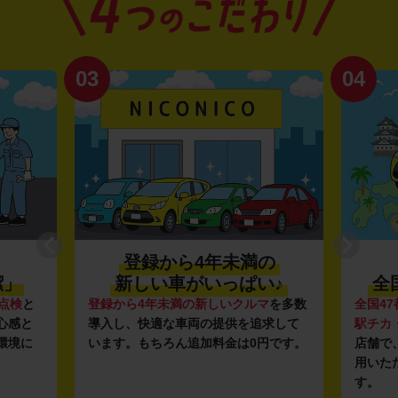
03
04
登録から4年未満の
潔」
新しい車がいっぱい♪
全
点検
と
登録から4年未満の新しいクルマ
を多数
全国47
心感と
導入し、快適な車両の提供を追求して
駅チカ
環境に
います。もちろん追加料金は0円です。
店舗で
用いた
す。