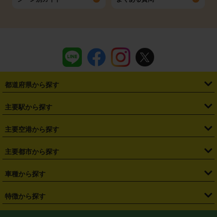
都道府県から探す
・
北海道
・
青森県
・
岩手県
・
宮城県
・
秋田県
・
山形県
主要駅から探す
・
福島県
・
東京都
・
神奈川県
・
埼玉県
・
千葉県
・
茨城県
・
札幌駅
・
仙台駅
・
新宿駅
・
池袋駅
・
渋谷駅
・
東京駅
主要空港から探す
・
栃木県
・
群馬県
・
山梨県
・
愛知県
・
静岡県
・
岐阜県
・
横浜駅
・
川崎駅
・
大宮駅
・
西船橋駅
・
柏駅
・
名古屋駅
・
新千歳空港
・
仙台空港
主要都市から探す
・
長野県
・
新潟県
・
富山県
・
石川県
・
福井県
・
大阪府
・
大阪駅
・
難波駅
・
三宮駅
・
京都駅
・
広島駅
・
博多駅
・
成田空港
・
羽田空港
・
兵庫県
・
京都府
・
滋賀県
・
和歌山県
・
奈良県
・
三重県
・
札幌市
・
仙台市
車種から探す
・
熊本駅
・
那覇空港駅
・
中部国際空港セントレア
・
関西国際空港
・
鳥取県
・
島根県
・
岡山県
・
広島県
・
山口県
・
徳島県
・
千葉市
・
さいたま市
・
軽自動車
・
コンパクトカー
・
ステーションワゴン・セダン
特徴から探す
・
大阪国際空港（伊丹空港）
・
神戸空港
・
香川県
・
愛媛県
・
高知県
・
福岡県
・
佐賀県
・
長崎県
・
横浜市
・
川崎市
・
ミニバン・ワンボックス
・
高級ミニバン・ワンボックス
・
SUV
・
岡山空港
・
徳島空港
・
ハイブリッド
・
宅配レンタカー
・
ETCカードレンタル