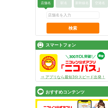
店舗名
駅名
新幹線名
空港名
検索
スマートフォン
⇒ アプリなら最短3分スピード出発！
おすすめコンテンツ