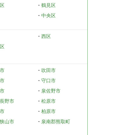
区
・
鶴見区
・
中央区
・
西区
区
市
・
吹田市
市
・
守口市
市
・
泉佐野市
長野市
・
松原市
市
・
柏原市
狭山市
・
泉南郡熊取町