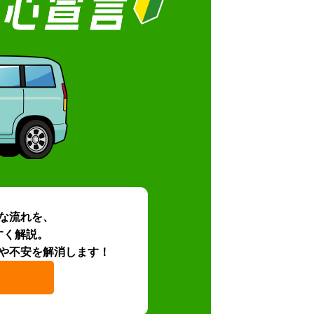
な流れを、
すく解説。
や不安を解消します！