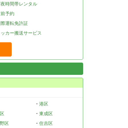
深夜時間帯レンタル
直前予約
国際運転免許証
レッカー搬送サービス
・
港区
区
・
東成区
野区
・
住吉区