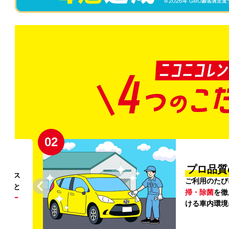
02
円〜
プロ品質
リンス
ご利用のたび
ること
掃・除菌
を徹
う
リー
ける車内環境