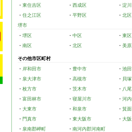
・
東住吉区
・
西成区
・
淀川
・
住之江区
・
平野区
・
北区
堺市
・
堺区
・
中区
・
東区
・
南区
・
北区
・
美原
その他市区町村
・
岸和田市
・
豊中市
・
池田
・
泉大津市
・
高槻市
・
貝塚
・
枚方市
・
茨木市
・
八尾
・
富田林市
・
寝屋川市
・
河内
・
大東市
・
和泉市
・
箕面
・
門真市
・
東大阪市
・
大阪
・
泉南郡岬町
・
南河内郡河南町