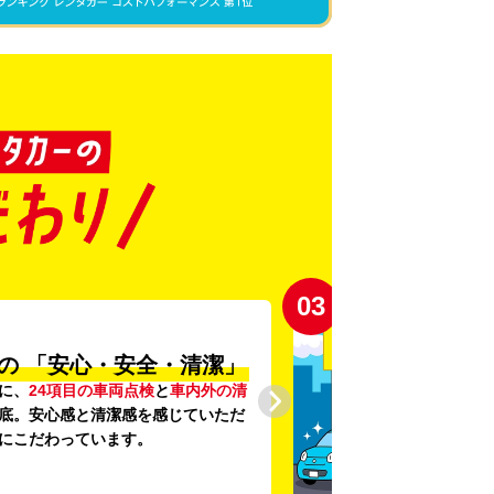
03
の
「安心・安全・清潔」
に、
24項目の車両点検
と
車内外の清
底。安心感と清潔感を感じていただ
にこだわっています。