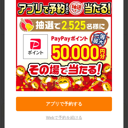
住所：
大阪市中央区谷町4-9-2
地図
営業時間：
07:00-21:00
この店舗で予約する
保有車両クラス
各種サービス
アプリで予約する
大阪内平野町店
Webで予約を続ける
住所：
大阪市中央区内平野町2-4-5内平野町宮木パーキング
地図