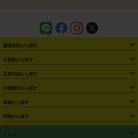
都道府県から探す
・
北海道
・
青森県
・
岩手県
・
宮城県
・
秋田県
・
山形県
主要駅から探す
・
福島県
・
東京都
・
神奈川県
・
埼玉県
・
千葉県
・
茨城県
・
札幌駅
・
仙台駅
・
新宿駅
・
池袋駅
・
渋谷駅
・
東京駅
主要空港から探す
・
栃木県
・
群馬県
・
山梨県
・
愛知県
・
静岡県
・
岐阜県
・
横浜駅
・
川崎駅
・
大宮駅
・
西船橋駅
・
柏駅
・
名古屋駅
・
新千歳空港
・
仙台空港
主要都市から探す
・
長野県
・
新潟県
・
富山県
・
石川県
・
福井県
・
大阪府
・
大阪駅
・
難波駅
・
三宮駅
・
京都駅
・
広島駅
・
博多駅
・
成田空港
・
羽田空港
・
兵庫県
・
京都府
・
滋賀県
・
和歌山県
・
奈良県
・
三重県
・
札幌市
・
仙台市
車種から探す
・
熊本駅
・
那覇空港駅
・
中部国際空港セントレア
・
関西国際空港
・
鳥取県
・
島根県
・
岡山県
・
広島県
・
山口県
・
徳島県
・
千葉市
・
さいたま市
・
軽自動車
・
コンパクトカー
・
ステーションワゴン・セダン
特徴から探す
・
大阪国際空港（伊丹空港）
・
神戸空港
・
香川県
・
愛媛県
・
高知県
・
福岡県
・
佐賀県
・
長崎県
・
横浜市
・
川崎市
・
ミニバン・ワンボックス
・
高級ミニバン・ワンボックス
・
SUV
・
岡山空港
・
徳島空港
・
ハイブリッド
・
宅配レンタカー
・
ETCカードレンタル
・
熊本県
・
大分県
・
宮崎県
・
鹿児島県
・
沖縄県
・
相模原市
・
新潟市
メニュー
・
軽トラック・商用バン
・
福岡空港
・
鹿児島空港