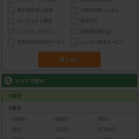
夜21時以降も営業
深夜時間帯レンタル
パーフェクト補償
直前予約
ニコパス（アプリ）
国際運転免許証
営業時間外返却サービス
レッカー搬送サービス
絞り込む
エリアで探す
大阪府
大阪市
・
都島区
・
福島区
・
西区
・
港区
・
大正区
・
天王寺区