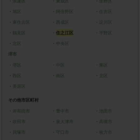
・
浪速区
・
東成区
・
生野区
・
旭区
・
阿倍野区
・
住吉区
・
東住吉区
・
西成区
・
淀川区
・
鶴見区
・
住之江区
・
平野区
・
北区
・
中央区
堺市
・
堺区
・
中区
・
東区
・
西区
・
南区
・
北区
・
美原区
その他市区町村
・
岸和田市
・
豊中市
・
池田市
・
吹田市
・
泉大津市
・
高槻市
・
貝塚市
・
守口市
・
枚方市