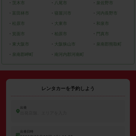
・
茨木市
・
八尾市
・
泉佐野市
・
富田林市
・
寝屋川市
・
河内長野市
・
松原市
・
大東市
・
和泉市
・
箕面市
・
柏原市
・
門真市
・
東大阪市
・
大阪狭山市
・
泉南郡熊取町
・
泉南郡岬町
・
南河内郡河南町
レンタカーを予約しよう
出発
出発店舗、エリアを入力
出発日時