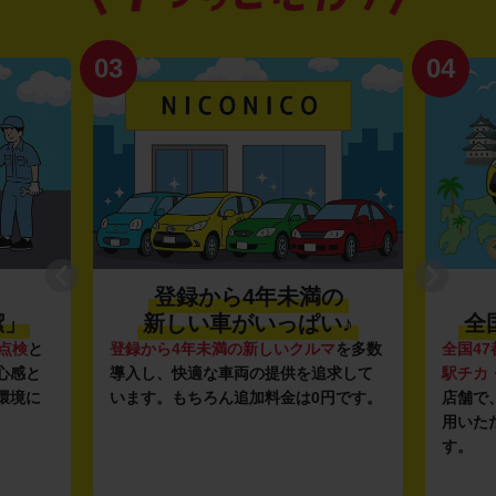
03
04
登録から4年未満の
潔」
新しい車がいっぱい♪
全
点検
と
登録から4年未満の新しいクルマ
を多数
全国47
心感と
導入し、快適な車両の提供を追求して
駅チカ
環境に
います。もちろん追加料金は0円です。
店舗で
用いた
す。