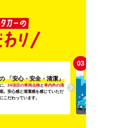
03
の
「安心・安全・清潔」
に、
24項目の車両点検
と
車内外の清
底。安心感と清潔感を感じていただ
にこだわっています。