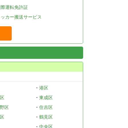
国際運転免許証
レッカー搬送サービス
・
港区
区
・
東成区
野区
・
住吉区
区
・
鶴見区
・
中央区