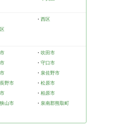
・
西区
区
市
・
吹田市
市
・
守口市
市
・
泉佐野市
長野市
・
松原市
市
・
柏原市
狭山市
・
泉南郡熊取町