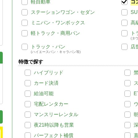
軽自動車
コ
ステーションワゴン・セダン
SU
ミニバン・ワンボックス
高
軽トラック・商用バン
ト
(タ
トラック・バン
店
(ハイエースバン・キャラバン等)
特徴で探す
ハイブリッド
カード決済
給油可能
E
宅配レンタカー
マンスリーレンタル
夜21時以降も営業
パーフェクト補償