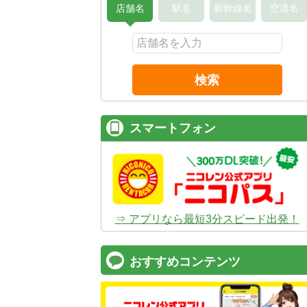
店舗名
駅名
新幹線名
空港名
検索
スマートフォン
⇒ アプリなら最短3分スピード出発！
おすすめコンテンツ