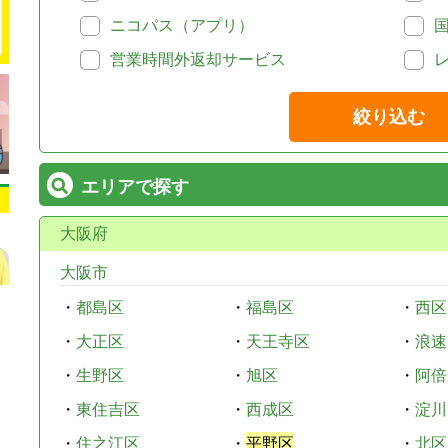
ニコパス（アプリ）
営業時間外返却サービス
絞り込む
エリアで探す
大阪府
大阪市
・
都島区
・
福島区
・
西区
・
大正区
・
天王寺区
・
浪速
・
生野区
・
旭区
・
阿倍
・
東住吉区
・
西成区
・
淀川
・
住之江区
・
平野区
・
北区