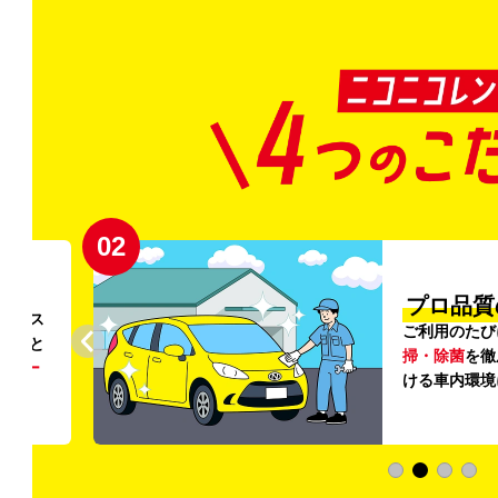
02
円〜
プロ品質
リンス
ご利用のたび
ること
掃・除菌
を徹
う
リー
ける車内環境