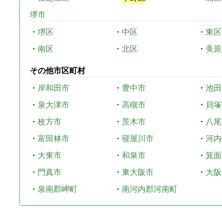
堺市
・
堺区
・
中区
・
東区
・
南区
・
北区
・
美原
その他市区町村
・
岸和田市
・
豊中市
・
池田
・
泉大津市
・
高槻市
・
貝塚
・
枚方市
・
茨木市
・
八尾
・
富田林市
・
寝屋川市
・
河内
・
大東市
・
和泉市
・
箕面
・
門真市
・
東大阪市
・
大阪
・
泉南郡岬町
・
南河内郡河南町