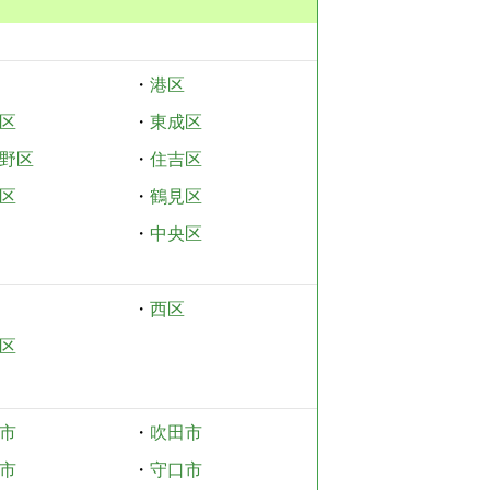
・
港区
区
・
東成区
野区
・
住吉区
区
・
鶴見区
・
中央区
・
西区
区
市
・
吹田市
市
・
守口市