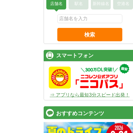
店舗名
駅名
新幹線名
空港名
検索
スマートフォン
⇒ アプリなら最短3分スピード出発！
おすすめコンテンツ