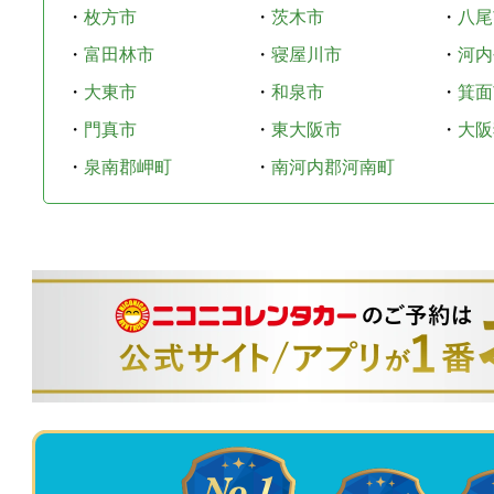
・
枚方市
・
茨木市
・
八尾
・
富田林市
・
寝屋川市
・
河内
・
大東市
・
和泉市
・
箕面
・
門真市
・
東大阪市
・
大阪
・
泉南郡岬町
・
南河内郡河南町