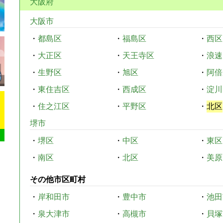
大阪府
大阪市
・
都島区
・
福島区
・
西区
・
大正区
・
天王寺区
・
浪速
・
生野区
・
旭区
・
阿倍
・
東住吉区
・
西成区
・
淀川
・
住之江区
・
平野区
・
北区
堺市
・
堺区
・
中区
・
東区
・
南区
・
北区
・
美原
その他市区町村
・
岸和田市
・
豊中市
・
池田
・
泉大津市
・
高槻市
・
貝塚