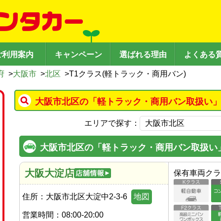
ご利用案内
キャンペーン
選ばれる理由
よくある
府
>
大阪市
>
北区
>
T1クラス(軽トラック・商用バン)
大阪市北区の「軽トラック・商用バン取扱い」
エリアで探す：
大阪市北区の「軽トラック・商用バン取扱い
大阪大淀店
保有車両クラ
住所：
大阪市北区大淀中2-3-6
地図
営業時間：
08:00-20:00