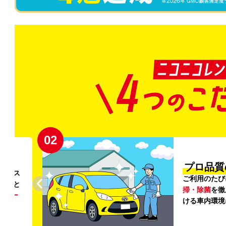
02
円〜
プロ品質
リンス
ご利用のたび
ること
掃・除菌
を徹
う
リー
ける車内環境