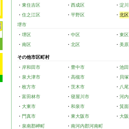
・
東住吉区
・
西成区
・
淀川
・
住之江区
・
平野区
・
北区
堺市
・
堺区
・
中区
・
東区
・
南区
・
北区
・
美原
その他市区町村
・
岸和田市
・
豊中市
・
池田
・
泉大津市
・
高槻市
・
貝塚
・
枚方市
・
茨木市
・
八尾
・
富田林市
・
寝屋川市
・
河内
・
大東市
・
和泉市
・
箕面
・
門真市
・
東大阪市
・
大阪
・
泉南郡岬町
・
南河内郡河南町