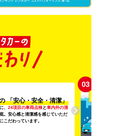
03
の
「安心・安全・清潔」
に、
24項目の車両点検
と
車内外の清
底。安心感と清潔感を感じていただ
にこだわっています。