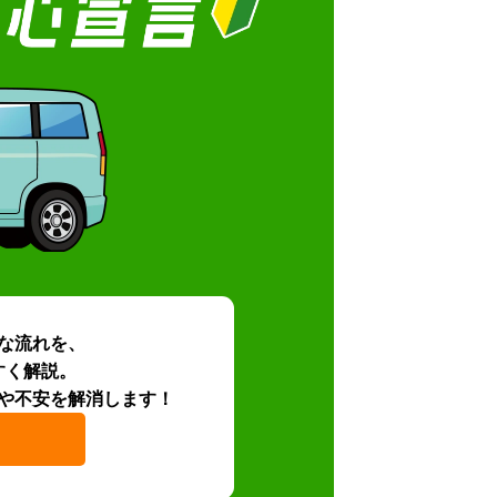
な流れを、
すく解説。
や不安を解消します！