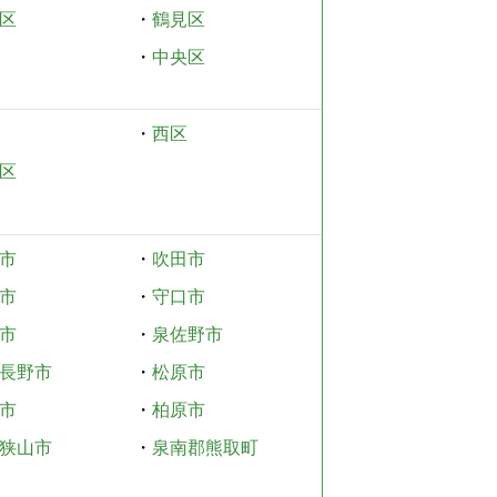
区
・
鶴見区
・
中央区
・
西区
区
市
・
吹田市
市
・
守口市
市
・
泉佐野市
長野市
・
松原市
市
・
柏原市
狭山市
・
泉南郡熊取町