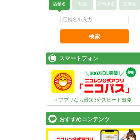
店舗名
駅名
新幹線名
空港名
検索
スマートフォン
⇒ アプリなら最短3分スピード出発！
おすすめコンテンツ