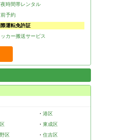
深夜時間帯レンタル
直前予約
国際運転免許証
レッカー搬送サービス
・
港区
区
・
東成区
野区
・
住吉区