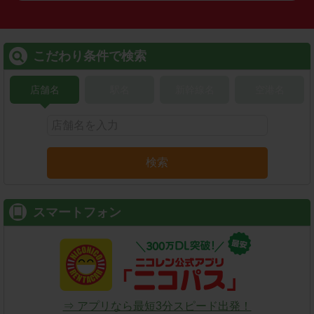
こだわり条件で検索
店舗名
駅名
新幹線名
空港名
検索
スマートフォン
⇒ アプリなら最短3分スピード出発！