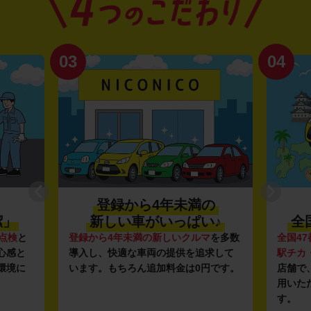
03
04
登録から4年未満の
潔」
新しい車がいっぱい♪
全
点検
と
登録から4年未満の新しいクルマ
を多数
全国47
心感と
導入し、快適な車両の提供を追求して
駅チカ
環境に
います。もちろん追加料金は0円です。
店舗で
用いた
す。