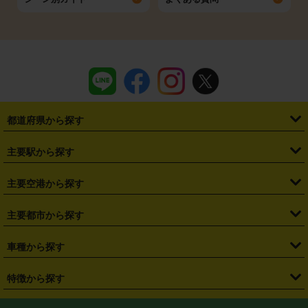
都道府県から探す
・
北海道
・
青森県
・
岩手県
・
宮城県
・
秋田県
・
山形県
主要駅から探す
・
福島県
・
東京都
・
神奈川県
・
埼玉県
・
千葉県
・
茨城県
・
札幌駅
・
仙台駅
・
新宿駅
・
池袋駅
・
渋谷駅
・
東京駅
主要空港から探す
・
栃木県
・
群馬県
・
山梨県
・
愛知県
・
静岡県
・
岐阜県
・
横浜駅
・
川崎駅
・
大宮駅
・
西船橋駅
・
柏駅
・
名古屋駅
・
新千歳空港
・
仙台空港
主要都市から探す
・
長野県
・
新潟県
・
富山県
・
石川県
・
福井県
・
大阪府
・
大阪駅
・
難波駅
・
三宮駅
・
京都駅
・
広島駅
・
博多駅
・
成田空港
・
羽田空港
・
兵庫県
・
京都府
・
滋賀県
・
和歌山県
・
奈良県
・
三重県
・
札幌市
・
仙台市
車種から探す
・
熊本駅
・
那覇空港駅
・
中部国際空港セントレア
・
関西国際空港
・
鳥取県
・
島根県
・
岡山県
・
広島県
・
山口県
・
徳島県
・
千葉市
・
さいたま市
・
軽自動車
・
コンパクトカー
・
ステーションワゴン・セダン
特徴から探す
・
大阪国際空港（伊丹空港）
・
神戸空港
・
香川県
・
愛媛県
・
高知県
・
福岡県
・
佐賀県
・
長崎県
・
横浜市
・
川崎市
・
ミニバン・ワンボックス
・
高級ミニバン・ワンボックス
・
SUV
・
岡山空港
・
徳島空港
・
ハイブリッド
・
宅配レンタカー
・
ETCカードレンタル