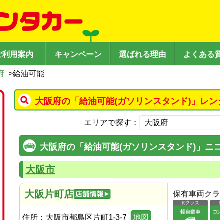
ご利用案内
キャンペーン
選ばれる理由
よくある
府
>
給油可能
大阪府の「給油可能(ガソリンスタンド)」レン
エリアで探す：
大阪府の「給油可能(ガソリンスタンド)」ニ
大阪市
大阪片町店
保有車両クラ
住所：
大阪市都島区片町1-3-7
地図