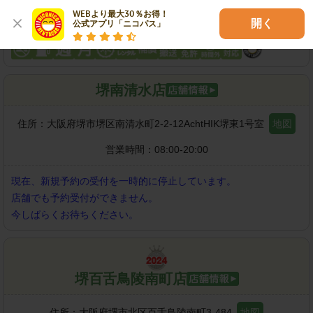
WEBより最大30％お得！

開く
公式アプリ「ニコパス」
各種サービス
堺南清水店
住所：
大阪府堺市堺区南清水町2-2-12AchtHIK堺東1号室
地図
営業時間：
08:00-20:00
現在、新規予約の受付を一時的に停止しています。
店舗でも予約受付ができません。
今しばらくお待ちください。
堺百舌鳥陵南町店
住所：
大阪府堺市北区百舌鳥陵南町3-484
地図