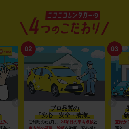
02
03
プロ品質の
〜
「安心・安全・清潔」
新
組み
。
ご利用のたびに、
24項目の車両点検
と
登録か
既存イ
車内外の清掃・除菌
を徹底。安心感と
導入し