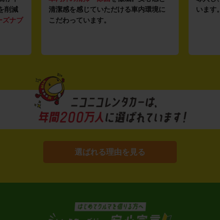
を削減
清潔感を感じていただける車内環境に
います
ーズナブ
こだわっています。
選ばれる理由を見る