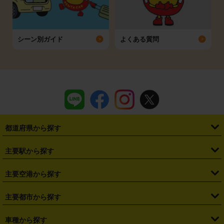
シーン別ガイド
よくある質問
都道府県から探す
・
北海道
・
青森県
・
岩手県
・
宮城県
・
秋田県
・
山形県
主要駅から探す
・
福島県
・
東京都
・
神奈川県
・
埼玉県
・
千葉県
・
茨城県
・
札幌駅
・
仙台駅
・
新宿駅
・
池袋駅
・
渋谷駅
・
東京駅
主要空港から探す
・
栃木県
・
群馬県
・
山梨県
・
愛知県
・
静岡県
・
岐阜県
・
横浜駅
・
川崎駅
・
大宮駅
・
西船橋駅
・
柏駅
・
名古屋駅
・
新千歳空港
・
仙台空港
主要都市から探す
・
長野県
・
新潟県
・
富山県
・
石川県
・
福井県
・
大阪府
・
大阪駅
・
難波駅
・
三宮駅
・
京都駅
・
広島駅
・
博多駅
・
成田空港
・
羽田空港
・
兵庫県
・
京都府
・
滋賀県
・
和歌山県
・
奈良県
・
三重県
・
札幌市
・
仙台市
車種から探す
・
熊本駅
・
那覇空港駅