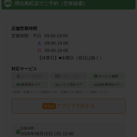
堺出島町店でご予約（空車検索）
店舗営業時間
営業時間：
平日
09:00
-
19:00
土
09:00-19:00
日
09:00-19:00
【休業日】■水曜日（祝日は除く）
対応サービス
ガソスタ併設
ETCレンタル
カーナビ無料
車両預かり
バイク預かり
自転車預かり
※
※
※
※
駐車・駐輪
スペース確認のため、店舗までお電話にてご相談ください。
アプリで予約する
最安値
出発日時
2026年08月10日 (月)
12:00