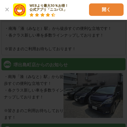
WEBより最大30％お得！

奥側に店舗がございます。
開く
公式アプリ「ニコパス」
インフォメーション
・南海「湊（みなと）駅」から徒歩すぐの便利な立地です！

・各クラス新しい車を多数ラインナップしております！

※皆さまのご利用お待ちしております！
堺出島町店からのお知らせ
・南海「湊（みなと）駅」から徒
歩すぐの便利な立地です！

・各クラス新しい車を多数ライン
ナップしております！

※皆さまのご利用お待ちしており
ます！