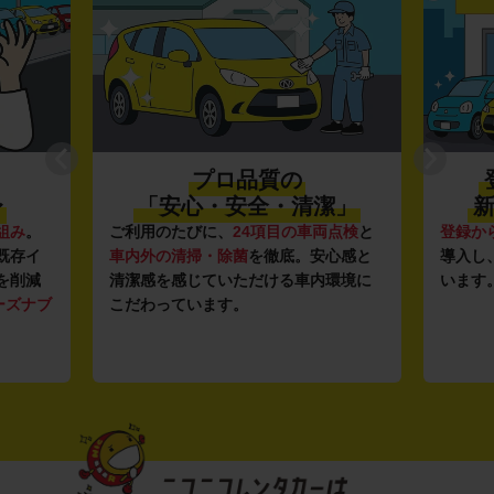
プロ品質の
〜
「安心・安全・清潔」
新
組み
。
ご利用のたびに、
24項目の車両点検
と
登録か
既存イ
車内外の清掃・除菌
を徹底。安心感と
導入し
を削減
清潔感を感じていただける車内環境に
います
ーズナブ
こだわっています。