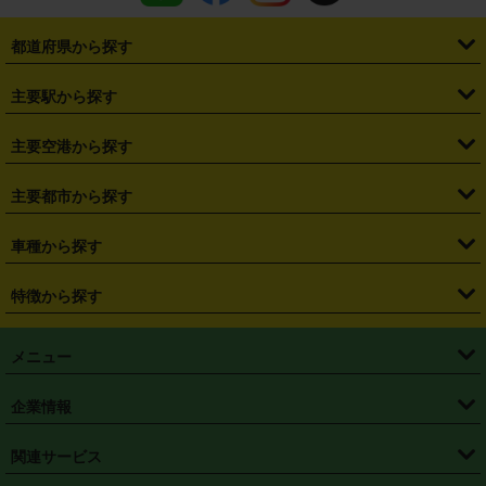
都道府県から探す
・
北海道
・
青森県
・
岩手県
・
宮城県
・
秋田県
・
山形県
主要駅から探す
・
福島県
・
東京都
・
神奈川県
・
埼玉県
・
千葉県
・
茨城県
・
札幌駅
・
仙台駅
・
新宿駅
・
池袋駅
・
渋谷駅
・
東京駅
主要空港から探す
・
栃木県
・
群馬県
・
山梨県
・
愛知県
・
静岡県
・
岐阜県
・
横浜駅
・
川崎駅
・
大宮駅
・
西船橋駅
・
柏駅
・
名古屋駅
・
新千歳空港
・
仙台空港
主要都市から探す
・
長野県
・
新潟県
・
富山県
・
石川県
・
福井県
・
大阪府
・
大阪駅
・
難波駅
・
三宮駅
・
京都駅
・
広島駅
・
博多駅
・
成田空港
・
羽田空港
・
兵庫県
・
京都府
・
滋賀県
・
和歌山県
・
奈良県
・
三重県
・
札幌市
・
仙台市
車種から探す
・
熊本駅
・
那覇空港駅
・
中部国際空港セントレア
・
関西国際空港
・
鳥取県
・
島根県
・
岡山県
・
広島県
・
山口県
・
徳島県
・
千葉市
・
さいたま市
・
軽自動車
・
コンパクトカー
・
ステーションワゴン・セダン
特徴から探す
・
大阪国際空港（伊丹空港）
・
神戸空港
・
香川県
・
愛媛県
・
高知県
・
福岡県
・
佐賀県
・
長崎県
・
横浜市
・
川崎市
・
ミニバン・ワンボックス
・
高級ミニバン・ワンボックス
・
SUV
・
岡山空港
・
徳島空港
・
ハイブリッド
・
宅配レンタカー
・
ETCカードレンタル
・
熊本県
・
大分県
・
宮崎県
・
鹿児島県
・
沖縄県
・
相模原市
・
新潟市
メニュー
・
軽トラック・商用バン
・
福岡空港
・
鹿児島空港
・
長期レンタル
・
深夜時間帯レンタル
・
免責補償プラス
・
静岡市
・
浜松市
・
・
トラック・バン
トップページ
・
はじめての方へ
・
ご利用案内
(タウンエースバン、ライトエースバン等)
企業情報
・
那覇空港
・
パーフェクト補償
・
スタッドレスタイヤ
・
直前予約
・
名古屋市
・
京都市
・
・
トラック・バン
ベストレート保証
・
予約から返却まで
・
・
店舗オリジナル
利用シーン別ガイ
(ハイエースバン・キャラバン等)
・
・
ニコパス(アプリ)
会社概要
・
ニュース
・
国際運転免許証
・
フランチャイズ募集
・
営業時間外返却サービス
・
個人情報保護
関連サービス
・
大阪市
・
堺市
ド
・
・
レッカー搬送サービス
カスタマーハラスメントに対する基本方針