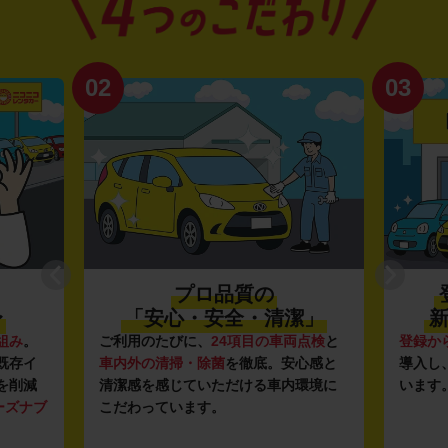
02
03
プロ品質の
〜
「安心・安全・清潔」
新
組み
。
ご利用のたびに、
24項目の車両点検
と
登録か
既存イ
車内外の清掃・除菌
を徹底。安心感と
導入し
を削減
清潔感を感じていただける車内環境に
います
ーズナブ
こだわっています。