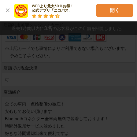
WEBより最大30％お得！

開く
公式アプリ「ニコパス」
店舗利用可能
クレジットカード
3
名
過去1時間以内に
のお客様がこの店舗を閲覧しました。
※
上記カードでも事情によりご利用できない場合もございます。
予めご了承ください。
店舗での現金決済
可
店舗紹介
全ての車両　点検整備の徹底！

安心してお使い頂けます

Bluetoothコネクター全車両無料で装着しております！ 

時間外返却サービス始めました

好きな時間返却出来て便利ですよ
