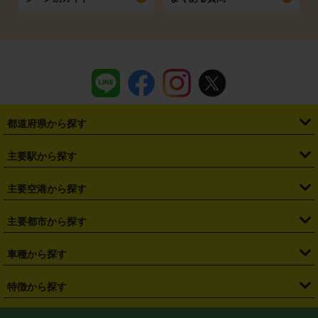
都道府県から探す
・
北海道
・
青森県
・
岩手県
・
宮城県
・
秋田県
・
山形県
主要駅から探す
・
福島県
・
東京都
・
神奈川県
・
埼玉県
・
千葉県
・
茨城県
・
札幌駅
・
仙台駅
・
新宿駅
・
池袋駅
・
渋谷駅
・
東京駅
主要空港から探す
・
栃木県
・
群馬県
・
山梨県
・
愛知県
・
静岡県
・
岐阜県
・
横浜駅
・
川崎駅
・
大宮駅
・
西船橋駅
・
柏駅
・
名古屋駅
・
新千歳空港
・
仙台空港
主要都市から探す
・
長野県
・
新潟県
・
富山県
・
石川県
・
福井県
・
大阪府
・
大阪駅
・
難波駅
・
三宮駅
・
京都駅
・
広島駅
・
博多駅
・
成田空港
・
羽田空港
・
兵庫県
・
京都府
・
滋賀県
・
和歌山県
・
奈良県
・
三重県
・
札幌市
・
仙台市
車種から探す
・
熊本駅
・
那覇空港駅
・
中部国際空港セントレア
・
関西国際空港
・
鳥取県
・
島根県
・
岡山県
・
広島県
・
山口県
・
徳島県
・
千葉市
・
さいたま市
・
軽自動車
・
コンパクトカー
・
ステーションワゴン・セダン
特徴から探す
・
大阪国際空港（伊丹空港）
・
神戸空港
・
香川県
・
愛媛県
・
高知県
・
福岡県
・
佐賀県
・
長崎県
・
横浜市
・
川崎市
・
ミニバン・ワンボックス
・
高級ミニバン・ワンボックス
・
SUV
・
岡山空港
・
徳島空港
・
ハイブリッド
・
宅配レンタカー
・
ETCカードレンタル