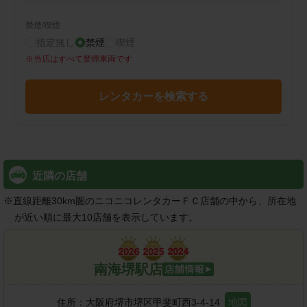
禁煙/喫煙
指定無し
禁煙
喫煙
※
当店はすべて禁煙車両です
レンタカーを検索する
近隣の店舗
※
直線距離30km圏のニコニコレンタカーＦＣ店舗の中から、所在地
が近い順に最大10店舗を表示しています。
南海堺駅店
住所：
大阪府堺市堺区甲斐町西3-4-14
地図