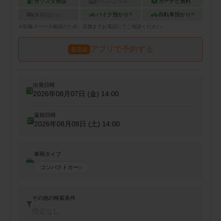
ガソスタ併設
ETCレンタル
カーナビ無料
バイク預かり
自転車預かり
車両預かり
※
※
※
駐輪
スペース確認のため、店舗までお電話にてご相談ください。
アプリで予約する
最安値
出発日時
2026年08月07日 (金)
14:00
返却日時
2026年08月08日 (土)
14:00
車両タイプ
コンパクトカー
その他の検索条件
指定なし