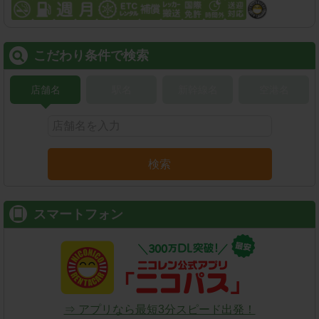
こだわり条件で検索
店舗名
駅名
新幹線名
空港名
検索
スマートフォン
⇒ アプリなら最短3分スピード出発！