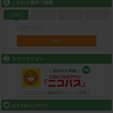
こだわり条件で検索
店舗名
駅名
新幹線名
空港名
検索
スマートフォン
⇒ アプリなら最短3分スピード出発！
おすすめコンテンツ