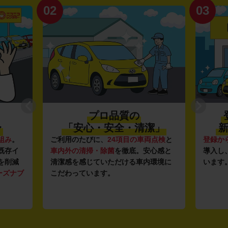
02
03
プロ品質の
〜
「安心・安全・清潔」
新
組み
。
ご利用のたびに、
24項目の車両点検
と
登録か
既存イ
車内外の清掃・除菌
を徹底。安心感と
導入し
を削減
清潔感を感じていただける車内環境に
います
ーズナブ
こだわっています。