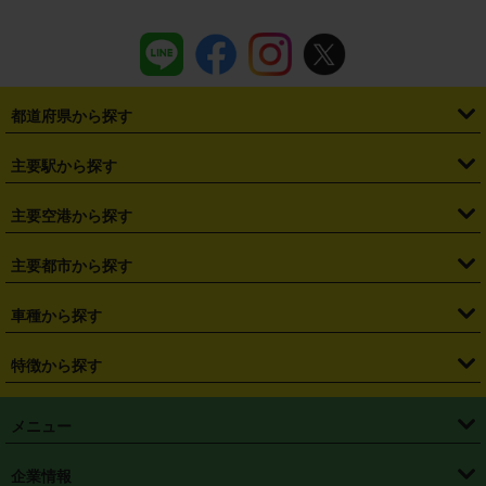
都道府県から探す
・
北海道
・
青森県
・
岩手県
・
宮城県
・
秋田県
・
山形県
主要駅から探す
・
福島県
・
東京都
・
神奈川県
・
埼玉県
・
千葉県
・
茨城県
・
札幌駅
・
仙台駅
・
新宿駅
・
池袋駅
・
渋谷駅
・
東京駅
主要空港から探す
・
栃木県
・
群馬県
・
山梨県
・
愛知県
・
静岡県
・
岐阜県
・
横浜駅
・
川崎駅
・
大宮駅
・
西船橋駅
・
柏駅
・
名古屋駅
・
新千歳空港
・
仙台空港
主要都市から探す
・
長野県
・
新潟県
・
富山県
・
石川県
・
福井県
・
大阪府
・
大阪駅
・
難波駅
・
三宮駅
・
京都駅
・
広島駅
・
博多駅
・
成田空港
・
羽田空港
・
兵庫県
・
京都府
・
滋賀県
・
和歌山県
・
奈良県
・
三重県
・
札幌市
・
仙台市
車種から探す
・
熊本駅
・
那覇空港駅
・
中部国際空港セントレア
・
関西国際空港
・
鳥取県
・
島根県
・
岡山県
・
広島県
・
山口県
・
徳島県
・
千葉市
・
さいたま市
・
軽自動車
・
コンパクトカー
・
ステーションワゴン・セダン
特徴から探す
・
大阪国際空港（伊丹空港）
・
神戸空港
・
香川県
・
愛媛県
・
高知県
・
福岡県
・
佐賀県
・
長崎県
・
横浜市
・
川崎市
・
ミニバン・ワンボックス
・
高級ミニバン・ワンボックス
・
SUV
・
岡山空港
・
徳島空港
・
ハイブリッド
・
宅配レンタカー
・
ETCカードレンタル
・
熊本県
・
大分県
・
宮崎県
・
鹿児島県
・
沖縄県
・
相模原市
・
新潟市
メニュー
・
軽トラック・商用バン
・
福岡空港
・
鹿児島空港
・
長期レンタル
・
深夜時間帯レンタル
・
免責補償プラス
・
静岡市
・
浜松市
・
・
トラック・バン
トップページ
・
はじめての方へ
・
ご利用案内
(タウンエースバン、ライトエースバン等)
企業情報
・
那覇空港
・
パーフェクト補償
・
スタッドレスタイヤ
・
直前予約