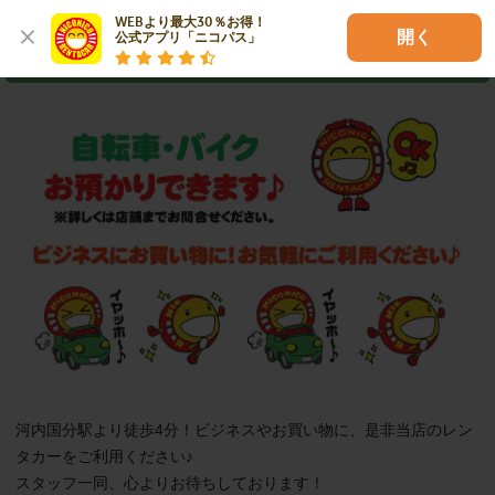
WEBより最大30％お得！

開く
公式アプリ「ニコパス」
河内国分駅店からのお知らせ
河内国分駅より徒歩4分！ビジネスやお買い物に、是非当店のレン
タカーをご利用ください♪

スタッフ一同、心よりお待ちしております！