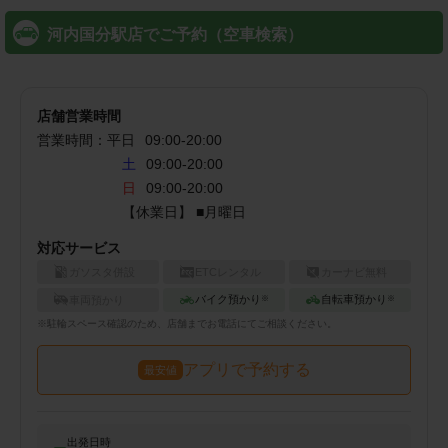
河内国分駅店でご予約（空車検索）
店舗営業時間
営業時間：
平日
09:00
-
20:00
土
09:00-20:00
日
09:00-20:00
【休業日】 ■月曜日
対応サービス
ガソスタ併設
ETCレンタル
カーナビ無料
バイク預かり
自転車預かり
車両預かり
※
※
※
駐輪
スペース確認のため、店舗までお電話にてご相談ください。
アプリで予約する
最安値
出発日時