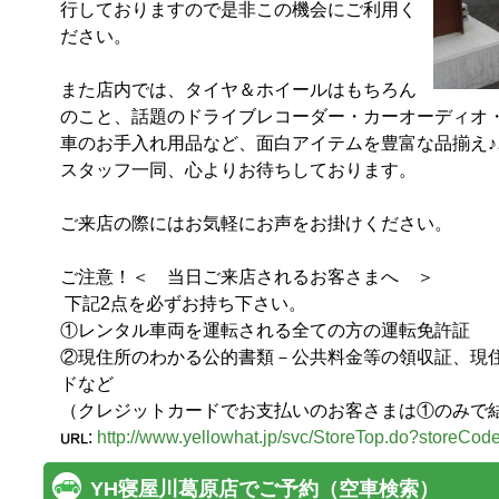
行しておりますので是非この機会にご利用く
ださい。

また店内では、タイヤ＆ホイールはもちろん
のこと、話題のドライブレコーダー・カーオーディオ・
車のお手入れ用品など、面白アイテムを豊富な品揃え♪♪
スタッフ一同、心よりお待ちしております。

ご来店の際にはお気軽にお声をお掛けください。

ご注意！＜　当日ご来店されるお客さまへ　＞

 下記2点を必ずお持ち下さい。

①レンタル車両を運転される全ての方の運転免許証

②現住所のわかる公的書類－公共料金等の領収証、現
ドなど

（クレジットカードでお支払いのお客さまは①のみで
:
http://www.yellowhat.jp/svc/StoreTop.do?storeCo
YH寝屋川葛原店でご予約（空車検索）