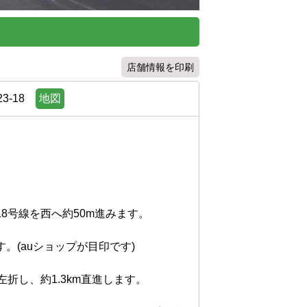
店舗情報を印刷
-18
地図
号線を西へ約50m進みます。

(auショップが目印です)

折し、約1.3km直進します。
