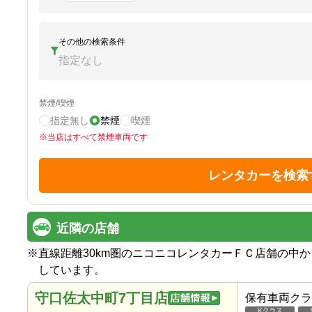
その他の検索条件
指定なし
禁煙/喫煙
指定無し
禁煙
喫煙
※
当店はすべて禁煙車両です
レンタカーを検索
近隣の店舗
※
直線距離30km圏のニコニコレンタカーＦＣ店舗の中
しています。
守口佐太中町7丁目店
保有車両クラ