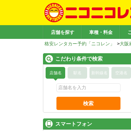
店舗を探す
車種・料金
格安レンタカー予約「ニコレン」
>
大阪
こだわり条件で検索
店舗名
駅名
新幹線名
空港名
検索
スマートフォン