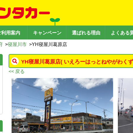
ご利用案内
キャンペーン
選ばれる理由
よくある
府
>
寝屋川市
>
YH寝屋川葛原店
YH寝屋川葛原店
( いえろーはっとねやがわくず
<< 戻る