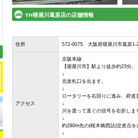
YH寝屋川葛原店の店舗情報
住所
572-0075
大阪府寝屋川市葛原1-23
京阪本線

【寝屋川市】駅より徒歩約23分。

↓

北改札口を出ます。

↓

ロータリーを右回りに進み、府道18
アクセス
↓

川を渡って直ぐの信号を右折します。
↓

約280m先の(桜木橋西詰)交差点を左
↓
