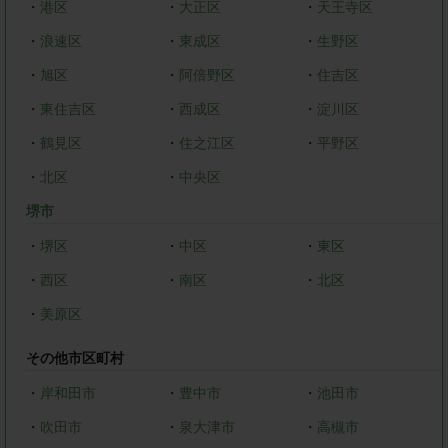
・
港区
・
大正区
・
天王寺区
・
浪速区
・
東成区
・
生野区
・
旭区
・
阿倍野区
・
住吉区
・
東住吉区
・
西成区
・
淀川区
・
鶴見区
・
住之江区
・
平野区
・
北区
・
中央区
堺市
・
堺区
・
中区
・
東区
・
西区
・
南区
・
北区
・
美原区
その他市区町村
・
岸和田市
・
豊中市
・
池田市
・
吹田市
・
泉大津市
・
高槻市