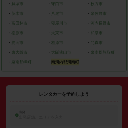
・
貝塚市
・
守口市
・
枚方市
・
茨木市
・
八尾市
・
泉佐野市
・
富田林市
・
寝屋川市
・
河内長野市
・
松原市
・
大東市
・
和泉市
・
箕面市
・
柏原市
・
門真市
・
東大阪市
・
大阪狭山市
・
泉南郡熊取町
・
泉南郡岬町
・
南河内郡河南町
レンタカーを予約しよう
出発
出発店舗、エリアを入力