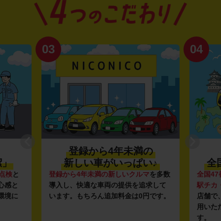
03
04
登録から4年未満の
潔」
新しい車がいっぱい♪
全
点検
と
登録から4年未満の新しいクルマ
を多数
全国47
心感と
導入し、快適な車両の提供を追求して
駅チカ
環境に
います。もちろん追加料金は0円です。
店舗で
用いた
す。