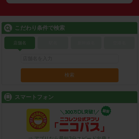
こだわり条件で検索
店舗名
駅名
新幹線名
空港名
検索
スマートフォン
⇒ アプリなら最短3分スピード出発！