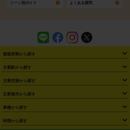
シーン別ガイド
よくある質問
都道府県から探す
・
北海道
・
青森県
・
岩手県
・
宮城県
・
秋田県
・
山形県
主要駅から探す
・
福島県
・
東京都
・
神奈川県
・
埼玉県
・
千葉県
・
茨城県
・
札幌駅
・
仙台駅
・
新宿駅
・
池袋駅
・
渋谷駅
・
東京駅
主要空港から探す
・
栃木県
・
群馬県
・
山梨県
・
愛知県
・
静岡県
・
岐阜県
・
横浜駅
・
川崎駅
・
大宮駅
・
西船橋駅
・
柏駅
・
名古屋駅
・
新千歳空港
・
仙台空港
主要都市から探す
・
長野県
・
新潟県
・
富山県
・
石川県
・
福井県
・
大阪府
・
大阪駅
・
難波駅
・
三宮駅
・
京都駅
・
広島駅
・
博多駅
・
成田空港
・
羽田空港
・
兵庫県
・
京都府
・
滋賀県
・
和歌山県
・
奈良県
・
三重県
・
札幌市
・
仙台市
車種から探す
・
熊本駅
・
那覇空港駅
・
中部国際空港セントレア
・
関西国際空港
・
鳥取県
・
島根県
・
岡山県
・
広島県
・
山口県
・
徳島県
・
千葉市
・
さいたま市
・
軽自動車
・
コンパクトカー
・
ステーションワゴン・セダン
特徴から探す
・
大阪国際空港（伊丹空港）
・
神戸空港
・
香川県
・
愛媛県
・
高知県
・
福岡県
・
佐賀県
・
長崎県
・
横浜市
・
川崎市
・
ミニバン・ワンボックス
・
高級ミニバン・ワンボックス
・
SUV