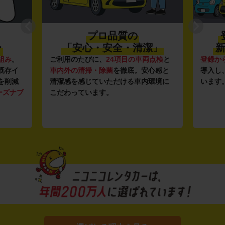
プロ品質の
〜
「安心・安全・清潔」
新
組み
。
ご利用のたびに、
24項目の車両点検
と
登録か
既存イ
車内外の清掃・除菌
を徹底。安心感と
導入し
を削減
清潔感を感じていただける車内環境に
います
ーズナブ
こだわっています。