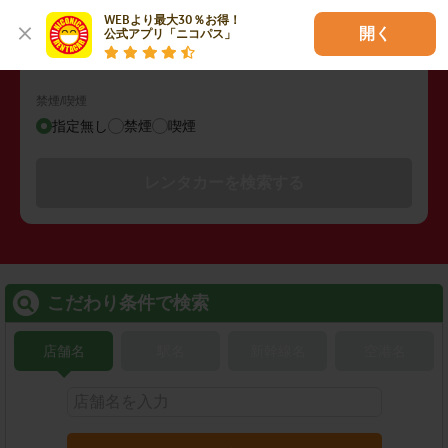
その他の検索条件
WEBより最大30％お得！

開く
公式アプリ「ニコパス」
指定なし
禁煙/喫煙
指定無し
禁煙
喫煙
レンタカーを検索する
こだわり条件で検索
店舗名
駅名
新幹線名
空港名