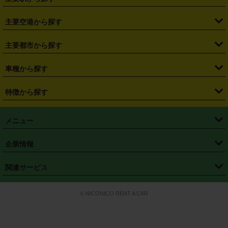
・
福島県
・
東京都
・
神奈川県
・
埼玉県
・
千葉県
・
茨城県
・
札幌駅
・
仙台駅
・
新宿駅
・
池袋駅
・
渋谷駅
・
東京駅
主要空港から探す
・
栃木県
・
群馬県
・
山梨県
・
愛知県
・
静岡県
・
岐阜県
・
横浜駅
・
川崎駅
・
大宮駅
・
西船橋駅
・
柏駅
・
名古屋駅
・
新千歳空港
・
仙台空港
主要都市から探す
・
長野県
・
新潟県
・
富山県
・
石川県
・
福井県
・
大阪府
・
大阪駅
・
難波駅
・
三宮駅
・
京都駅
・
広島駅
・
博多駅
・
成田空港
・
羽田空港
・
兵庫県
・
京都府
・
滋賀県
・
和歌山県
・
奈良県
・
三重県
・
札幌市
・
仙台市
車種から探す
・
熊本駅
・
那覇空港駅
・
中部国際空港セントレア
・
関西国際空港
・
鳥取県
・
島根県
・
岡山県
・
広島県
・
山口県
・
徳島県
・
千葉市
・
さいたま市
・
軽自動車
・
コンパクトカー
・
ステーションワゴン・セダン
特徴から探す
・
大阪国際空港（伊丹空港）
・
神戸空港
・
香川県
・
愛媛県
・
高知県
・
福岡県
・
佐賀県
・
長崎県
・
横浜市
・
川崎市
・
ミニバン・ワンボックス
・
高級ミニバン・ワンボックス
・
SUV
・
岡山空港
・
徳島空港
・
ハイブリッド
・
宅配レンタカー
・
ETCカードレンタル
・
熊本県
・
大分県
・
宮崎県
・
鹿児島県
・
沖縄県
・
相模原市
・
新潟市
メニュー
・
軽トラック・商用バン
・
福岡空港
・
鹿児島空港
・
長期レンタル
・
深夜時間帯レンタル
・
免責補償プラス
・
静岡市
・
浜松市
・
・
トラック・バン
トップページ
・
はじめての方へ
・
ご利用案内
(タウンエースバン、ライトエースバン等)
企業情報
・
那覇空港
・
パーフェクト補償
・
スタッドレスタイヤ
・
直前予約
・
名古屋市
・
京都市
・
・
トラック・バン
ベストレート保証
・
予約から返却まで
・
・
店舗オリジナル
利用シーン別ガイ
(ハイエースバン・キャラバン等)
・
・
ニコパス(アプリ)
会社概要
・
ニュース
・
国際運転免許証
・
フランチャイズ募集
・
営業時間外返却サービス
・
個人情報保護
関連サービス
・
大阪市
・
堺市
ド
・
・
レッカー搬送サービス
カスタマーハラスメントに対する基本方針
・
神戸市
・
岡山市
・
・
車種・料金
カーリースなら「定額ニコノリパック」
・
店舗を探す
・
キャンペーン
© NICONICO RENT A CAR
・
特定商取引法に基づく表記
・
旅行業約款
・
広島市
・
北九州市
・
・
会員特典
超短期カーリースの「ニコリース」
・
選ばれる理由
・
安心・安全への取
り組み
・
福岡市
・
熊本市