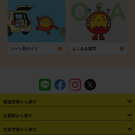
シーン別ガイド
よくある質問
都道府県から探す
・
北海道
・
青森県
・
岩手県
・
宮城県
・
秋田県
・
山形県
主要駅から探す
・
福島県
・
東京都
・
神奈川県
・
埼玉県
・
千葉県
・
茨城県
・
札幌駅
・
仙台駅
・
新宿駅
・
池袋駅
・
渋谷駅
・
東京駅
主要空港から探す
・
栃木県
・
群馬県
・
山梨県
・
愛知県
・
静岡県
・
岐阜県